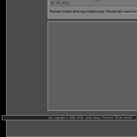
[
]
07. 08. 2012.
Nemate ovlasti aktivnog sudjelovanja. Morate biti
registriran
site copyright © 1998.-2026. Janko Belaj / Fotozine "Žičani okidač" 