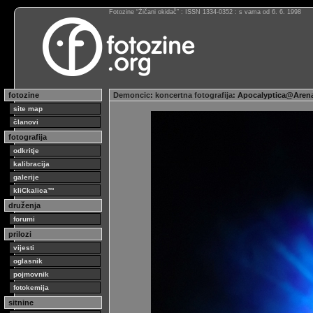
Fotozine “Žičani okidač” : ISSN 1334-0352 : s vama od 6. 6. 1998
fotozine
Demoncic
:
koncertna fotografija
: Apocalyptica@Arena
site map
članovi
fotografija
odkritje
kalibracija
galerije
kliCkalica™
druženja
forumi
prilozi
vijesti
oglasnik
pojmovnik
fotokemija
sitnine