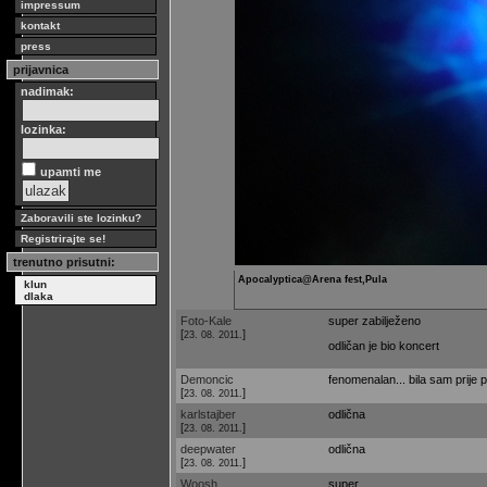
impressum
kontakt
press
prijavnica
nadimak:
lozinka:
upamti me
Zaboravili ste lozinku?
Registrirajte se!
trenutno prisutni:
Apocalyptica@Arena fest,Pula
klun
dlaka
Foto-Kale
super zabilježeno
[
]
23. 08. 2011.
odličan je bio koncert
Demoncic
fenomenalan... bila sam prije pa
[
]
23. 08. 2011.
karlstajber
odlična
[
]
23. 08. 2011.
deepwater
odlična
[
]
23. 08. 2011.
Woosh
super