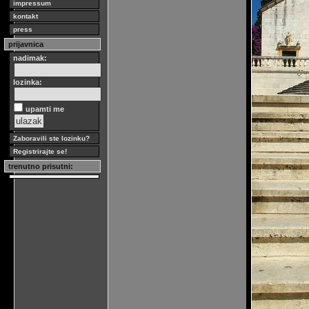
impressum
kontakt
press
prijavnica
nadimak:
lozinka:
upamti me
Zaboravili ste lozinku?
Registrirajte se!
trenutno prisutni: