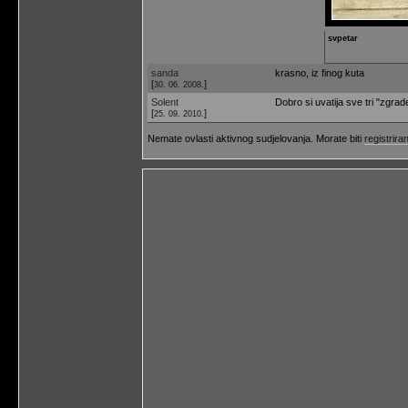
svpetar
sanda
krasno, iz finog kuta
[
]
30. 06. 2008.
Solent
Dobro si uvatija sve tri "zgrade
[
]
25. 09. 2010.
Nemate ovlasti aktivnog sudjelovanja. Morate biti
registriran