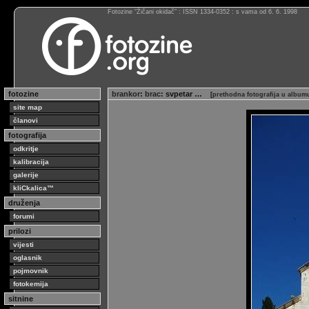
Fotozine “Žičani okidač” : ISSN 1334-0352 : s vama od 6. 6. 1998
fotozine
brankor
:
brac
: svpetar …
[
prethodna fotografija u album
site map
članovi
fotografija
odkritje
kalibracija
galerije
kliCkalica™
druženja
forumi
prilozi
vijesti
oglasnik
pojmovnik
fotokemija
sitnine