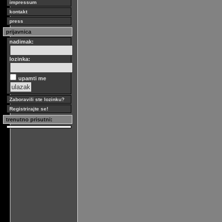
impressum
kontakt
press
prijavnica
nadimak:
lozinka:
upamti me
Zaboravili ste lozinku?
Registrirajte se!
trenutno prisutni: