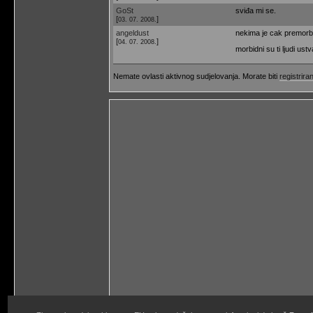
GoSt
sviđa mi se.
[
]
03. 07. 2008.
angeldust
nekima je cak premorbid
[
]
04. 07. 2008.
morbidni su ti ljudi ust
Nemate ovlasti aktivnog sudjelovanja. Morate biti
registriran