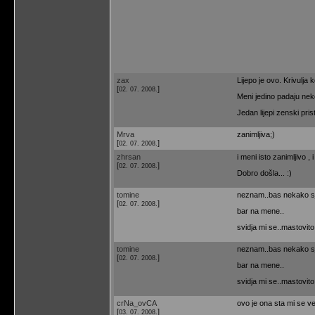
zax
Lijepo je ovo. Krivulja 
[
]
02. 07. 2008.
Meni jedino padaju nek
Jedan lijepi zenski pris
Mrva
zanimljiva;)
[
]
02. 07. 2008.
zhrsan
i meni isto zanimljivo ,
[
]
02. 07. 2008.
Dobro došla... :)
tomine
neznam..bas nekako sje
[
]
02. 07. 2008.
bar na mene..
svidja mi se..mastovito
tomine
neznam..bas nekako sje
[
]
02. 07. 2008.
bar na mene..
svidja mi se..mastovito
crNa_ovCA
ovo je ona sta mi se vec
[
]
03. 07. 2008.