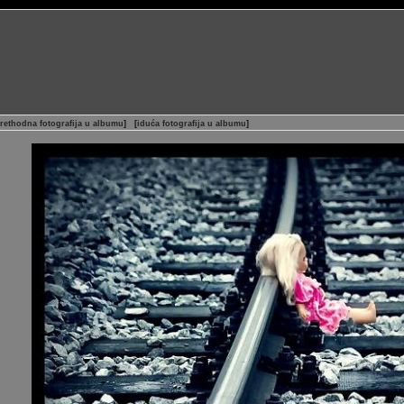
rethodna fotografija u albumu
]
[
iduća fotografija u albumu
]