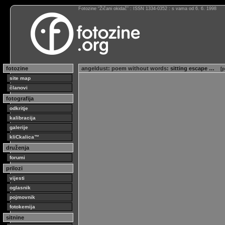
Fotozine “Žičani okidač” : ISSN 1334-0352 : s vama od 6. 6. 1998
fotozine
angeldust
:
poem without words
: sitting escape …
[
p
site map
članovi
fotografija
odkritje
kalibracija
galerije
kliCkalica™
druženja
forumi
prilozi
vijesti
oglasnik
pojmovnik
fotokemija
sitnine