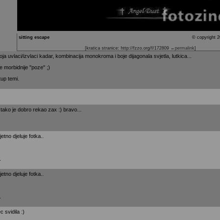
sitting escape
© copyright 2
[kratica stranice: http://fzzo.org/f/172809
←permalink
]
koja uvlaci/izvlaci kadar, kombinacija monokroma i boje dijagonala svjetla, lutkica...
e morbidnije "poze" ;)
tup temi.
 i tako je dobro rekao zax :) bravo...
tno djeluje fotka..
.
tno djeluje fotka..
.
 svidila :)