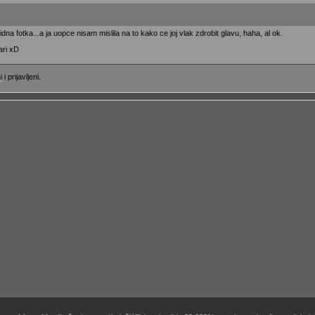
na fotka...a ja uopce nisam mislila na to kako ce joj vlak zdrobit glavu, haha, al ok.
vari xD
i
i prijavljeni.