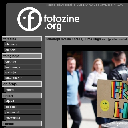
Fotozine “Žičani okidač” : ISSN 1334-0352 : s vama od 6. 6. 1998
fotozine
raindrop
:
svasta nesto :)
: Free Hugs …
[
prethodna fot
site map
članovi
fotografija
odkritje
kalibracija
galerije
kliCkalica™
druženja
forumi
prilozi
vijesti
oglasnik
pojmovnik
fotokemija
sitnine