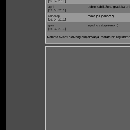
[
]
15. 04. 2010.
agni
dobro zabilježena gradska crti
[
]
15. 04. 2010.
raindrop
hvala jos jednom :)
[
]
16. 04. 2010.
gres
zgodno zabilježeno! :)
[
]
16. 04. 2010.
Nemate ovlasti aktivnog sudjelovanja. Morate biti
registriran