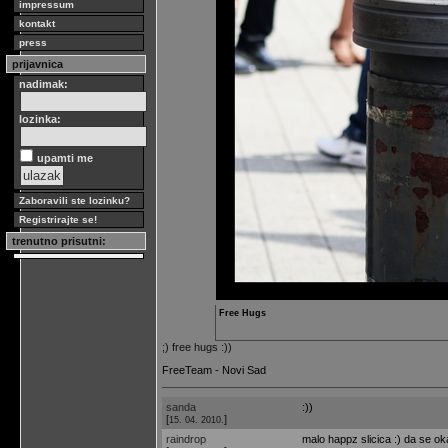
impressum
kontakt
press
prijavnica
nadimak:
lozinka:
upamti me
Zaboravili ste lozinku?
Registrirajte se!
trenutno prisutni:
Free Hugs
;) free hugs :))
FreeTeam - Novi Sad
sanda
:))
[
]
15. 04. 2010.
raindrop
malo happz slicica :) da se oka