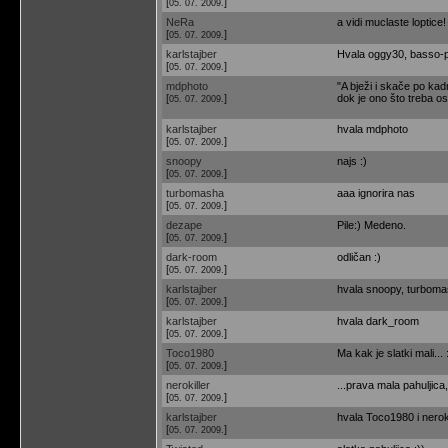
[
]
05. 07. 2009.
NeRa
a vidi muclaste loptice
[
]
05. 07. 2009.
karlstajber
Hvala oggy30, basso-
[
]
05. 07. 2009.
mdphoto
"A bježi i skače po kad
[
]
dok je ono što treba os
05. 07. 2009.
karlstajber
hvala mdphoto
[
]
05. 07. 2009.
snoopy
najs :)
[
]
05. 07. 2009.
turbomasha
aaa ignorira nas
[
]
05. 07. 2009.
dezape
Pile:) Medeno.
[
]
05. 07. 2009.
dark-room
odličan :)
[
]
05. 07. 2009.
karlstajber
hvala snoopy, turbom
[
]
05. 07. 2009.
karlstajber
hvala dark_room
[
]
05. 07. 2009.
Toco1980
Ma kak je slatki mali... 
[
]
05. 07. 2009.
nerokiller
...prava mala pahuljica,
[
]
05. 07. 2009.
karlstajber
hvala Toco1980 i neroki
[
]
05. 07. 2009.