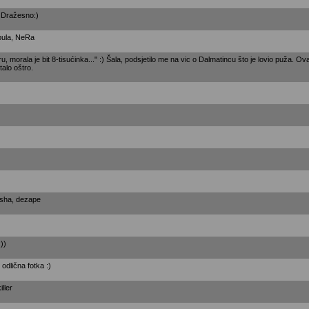
! Dražesno:)
pula, NeRa
ru, morala je bit 8-tisućinka..." :) Šala, podsjetilo me na vic o Dalmatincu što je lovio puža
talo oštro.
asha, dezape
:))
 odlična fotka :)
ller