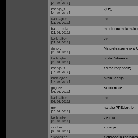
[
]
20. 03. 2010.
ksenija_s
kjut:))
[
]
20. 03. 2010.
karlstajber
tnx
[
]
21. 03. 2010.
basso-pula
ma pilence moje malooo
[
]
21. 03. 2010.
karlstajber
tnx
[
]
21. 03. 2010.
duhorv
Ma prekrasan je ovaj C
[
]
28. 04. 2010.
karlstajber
hvala Dubravka
[
]
28. 04. 2010.
ksenija_s
sretan rodjendan:)
[
]
16. 06. 2010.
karlstajber
hvala Ksenija
[
]
16. 06. 2010.
goga65
Slatko malo!
[
]
03. 08. 2010.
karlstajber
tnx
[
]
03. 08. 2010.
moi
hahaha PREslatki je :)
[
]
26. 08. 2010.
karlstajber
tnx moi
[
]
26. 08. 2010.
cinober
super je...
[
]
03. 09. 2010.
Skywalker
slatkoooo, a kad naras