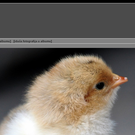
 albumu
]
[
iduća fotografija u albumu
]