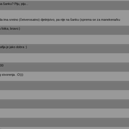
a šanku? Piju, piju...
a ima sretno (četverosatno) djetinjstvo, pa nije na šanku (sprema se za manekena/ku
 fotka, bravo:)
rafija je jako dobra :)
000
g stvorenja. :O)))