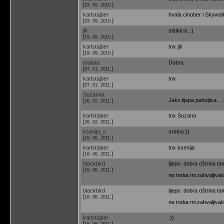
[
]
03. 09. 2010.
karlstajber
hvala cinober i Skywal
[
]
03. 09. 2010.
jill
slatkica..:)
[
]
19. 09. 2010.
karlstajber
tnx jill
[
]
19. 09. 2010.
toobad
Dobra
[
]
07. 01. 2011.
karlstajber
tnx
[
]
07. 01. 2011.
Suzanna
Jako lijepa pahuljica... :
[
]
26. 02. 2011.
karlstajber
tnx Suzana
[
]
26. 02. 2011.
ksenija_s
sretno:))
[
]
16. 06. 2011.
karlstajber
tnx ksenija
[
]
16. 06. 2011.
blackbird
lijepo. dobra oštrina ta
[
]
16. 06. 2011.
ne treba mi zahvaljivati
blackbird
lijepo. dobra oštrina ta
[
]
16. 06. 2011.
ne treba mi zahvaljivati
karlstajber
:))
[
]
16. 06. 2011.