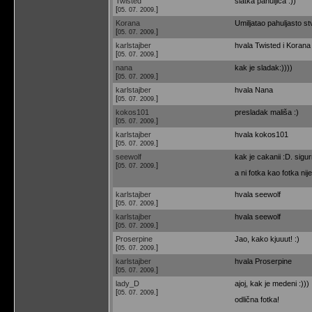
Twisted
slatka pahuljica :))
[
]
05. 07. 2009.
Korana
Umiljatao pahuljasto st
[
]
05. 07. 2009.
karlstajber
hvala Twisted i Korana
[
]
05. 07. 2009.
nana
kak je sladak:))))
[
]
05. 07. 2009.
karlstajber
hvala Nana
[
]
05. 07. 2009.
kokos101
presladak mališa :)
[
]
05. 07. 2009.
karlstajber
hvala kokos101
[
]
05. 07. 2009.
seewolf
kak je cakanii :D. sigu
[
]
05. 07. 2009.
a ni fotka kao fotka nije
karlstajber
hvala seewolf
[
]
05. 07. 2009.
karlstajber
hvala seewolf
[
]
05. 07. 2009.
Proserpine
Jao, kako kjuuut! :)
[
]
05. 07. 2009.
karlstajber
hvala Proserpine
[
]
05. 07. 2009.
lady_D
ajoj, kak je medeni :)))
[
]
05. 07. 2009.
odlična fotka!