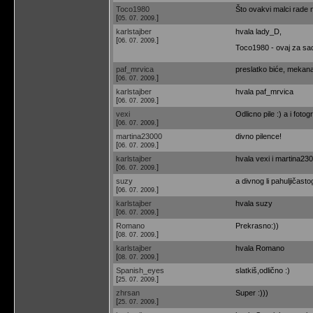
Toco1980
Što ovakvi malci rade n
[
]
05. 07. 2009.
karlstajber
hvala lady_D,
[
]
06. 07. 2009.
Toco1980 - ovaj za sad
paf_mrvica
preslatko biće, mekana
[
]
06. 07. 2009.
karlstajber
hvala paf_mrvica
[
]
06. 07. 2009.
vexi
Odlicno pile :) a i fotog
[
]
06. 07. 2009.
martina23000
divno pilence!
[
]
06. 07. 2009.
karlstajber
hvala vexi i martina23
[
]
06. 07. 2009.
suzy
a divnog li pahuljičasto
[
]
06. 07. 2009.
karlstajber
hvala suzy
[
]
06. 07. 2009.
Romano
Prekrasno:))
[
]
08. 07. 2009.
karlstajber
hvala Romano
[
]
08. 07. 2009.
Spanish_eyes
slatkiš,odlično :)
[
]
25. 07. 2009.
zhrsan
Super :)))
[
]
25. 07. 2009.