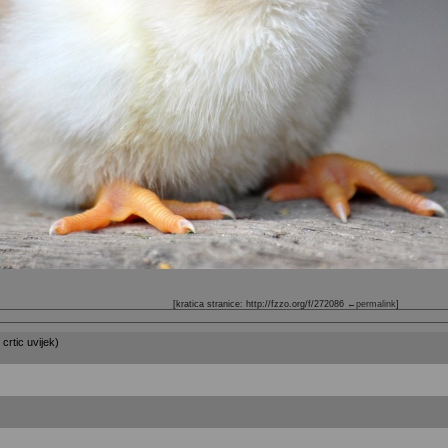
[kratica stranice: http://fzzo.org/f/272086
←permalink
]
 crtic uvijek)