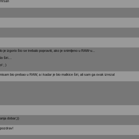
zhrsan
lo je izgorio što se trebalo popraviti, ako je snimljeno u RAW-u...
o širi....
! ; )
isam bio prebao u RAW, a i kadar je bio malkice širi, ali sam ga ovak izrezal
manja dobar;))
 pozdrav!