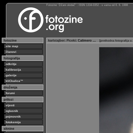
Fotozine “Žičani okidač” : ISSN 1334-0352 : s vama od 6. 6. 1998
fotozine
karlstajber
:
Piceki
: Calimero …
[
prethodna fotografija u
site map
članovi
fotografija
odkritje
kalibracija
galerije
kliCkalica™
druženja
forumi
prilozi
vijesti
oglasnik
pojmovnik
fotokemija
sitnine