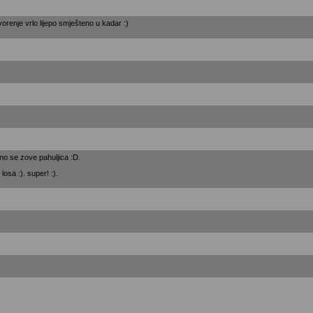
vorenje vrlo lijepo smješteno u kadar :)
rno se zove pahuljica :D.
 losa :). super! :).