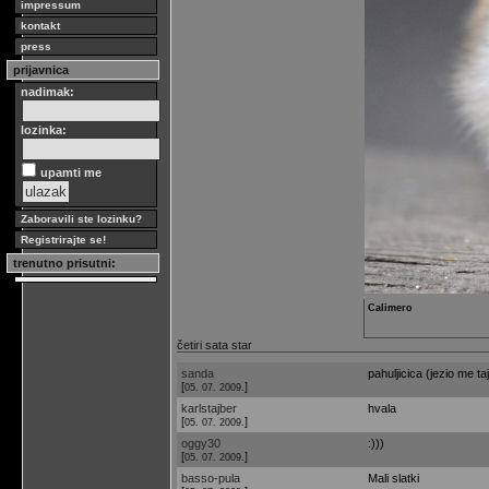
impressum
kontakt
press
prijavnica
nadimak:
lozinka:
upamti me
Zaboravili ste lozinku?
Registrirajte se!
trenutno prisutni:
Calimero
četiri sata star
sanda
pahuljicica (jezio me taj
[
]
05. 07. 2009.
karlstajber
hvala
[
]
05. 07. 2009.
oggy30
:)))
[
]
05. 07. 2009.
basso-pula
Mali slatki