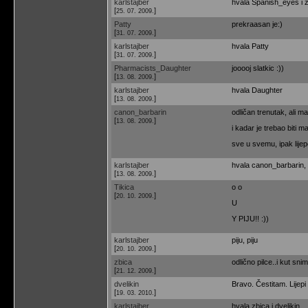
karlstajber
hvala Spanish_eyes i 
[
]
25. 07. 2009.
Patty
prekraasan je:)
[
]
31. 07. 2009.
karlstajber
hvala Patty
[
]
31. 07. 2009.
Pharmacists_Daughter
jooooj slatkic :))
[
]
13. 08. 2009.
karlstajber
hvala Daughter
[
]
13. 08. 2009.
canon_barbarin
odličan trenutak, ali ma
[
]
13. 08. 2009.
i kadar je trebao biti mal
sve u svemu, ipak lijepo
karlstajber
hvala canon_barbarin, n
[
]
13. 08. 2009.
Tikica
o o
[
]
20. 10. 2009.
U
Y PIJU!! :))
karlstajber
piju, piju
[
]
20. 10. 2009.
zbica
odlično pilce..i kut sni
[
]
21. 12. 2009.
dvelikin
Bravo. Čestitam. Lijepi
[
]
19. 03. 2010.
karlstajber
hvala zbica i dvelikin