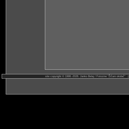
site copyright © 1998.-2026. Janko Belaj / Fotozine "Žičani okidač" 