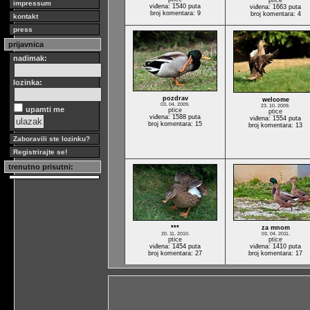
ptice
impressum
viđena: 1540 puta
viđena: 1663 puta
broj komentara: 9
broj komentara: 4
kontakt
press
prijavnica
nadimak:
lozinka:
pozdrav
welcome
03. 04. 2009.
23. 10. 2009.
upamti me
ptice
ptice
viđena: 1588 puta
viđena: 1554 puta
broj komentara: 15
broj komentara: 13
Zaboravili ste lozinku?
Registrirajte se!
trenutno prisutni:
***
za mnom
20. 11. 2010.
03. 04. 2011.
ptice
ptice
viđena: 1454 puta
viđena: 1410 puta
broj komentara: 27
broj komentara: 17