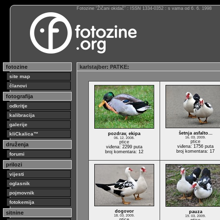
Fotozine “Žičani okidač” : ISSN 1334-0352 : s vama od 6. 6. 1998
fotozine
karlstajber
:
PATKE
:
site map
članovi
fotografija
odkritje
kalibracija
galerije
šetnja asfalto…
kliCkalica™
pozdrav, ekipa
16. 03. 2009.
06. 12. 2008.
ptice
ptice
druženja
viđena: 1756 puta
viđena: 2299 puta
broj komentara: 17
broj komentara: 12
forumi
prilozi
vijesti
oglasnik
pojmovnik
fotokemija
dogovor
pauza
sitnine
18. 03. 2009.
19. 03. 2009.
ptice