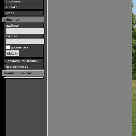
impressum
kontakt
press
prijavnica
nadimak:
lozinka:
upamti me
Zaboravili ste lozinku?
Registrirajte se!
trenutno prisutni: