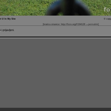
t U In My Site
© copy
[kratica stranice: http://fzzo.org/f/194126
←permalink
]
i
i prijavljeni.