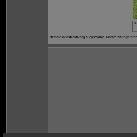
Go
Nemate ovlasti aktivnog sudjelovanja. Morate biti
registriran