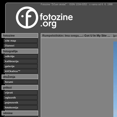
Fotozine “Žičani okidač” : ISSN 1334-0352 : s vama od 6. 6. 1998
fotozine
Rumpelstilskin
:
Ima svega.....
: Got U In My Site …
[
pr
site map
članovi
fotografija
odkritje
kalibracija
galerije
kliCkalica™
druženja
forumi
prilozi
vijesti
oglasnik
pojmovnik
fotokemija
sitnine