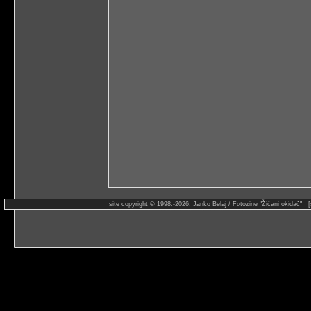
site copyright © 1998.-2026. Janko Belaj / Fotozine "Žičani okidač" 