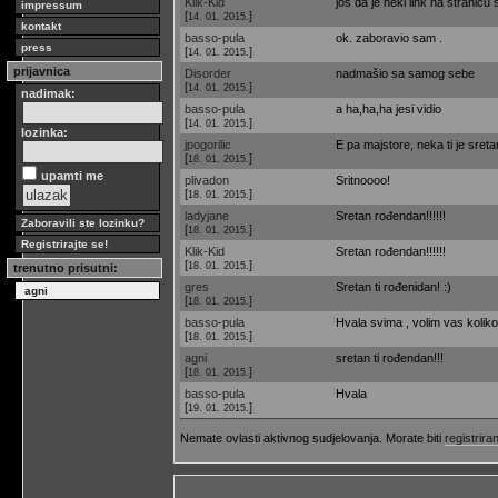
Klik-Kid
još da je neki link na stranicu 
impressum
[
]
14. 01. 2015.
kontakt
basso-pula
ok. zaboravio sam .
press
[
]
14. 01. 2015.
prijavnica
Disorder
nadmašio sa samog sebe
[
]
14. 01. 2015.
nadimak:
basso-pula
a ha,ha,ha jesi vidio
[
]
14. 01. 2015.
lozinka:
jpogorilic
E pa majstore, neka ti je sreta
[
]
18. 01. 2015.
upamti me
plivadon
Sritnoooo!
[
]
18. 01. 2015.
ladyjane
Sretan rođendan!!!!!!
Zaboravili ste lozinku?
[
]
18. 01. 2015.
Registrirajte se!
Klik-Kid
Sretan rođendan!!!!!!
[
]
18. 01. 2015.
trenutno prisutni:
gres
Sretan ti rođenidan! :)
agni
[
]
18. 01. 2015.
basso-pula
Hvala svima , volim vas koliko
[
]
18. 01. 2015.
agni
sretan ti rođendan!!!
[
]
18. 01. 2015.
basso-pula
Hvala
[
]
19. 01. 2015.
Nemate ovlasti aktivnog sudjelovanja. Morate biti
registriran