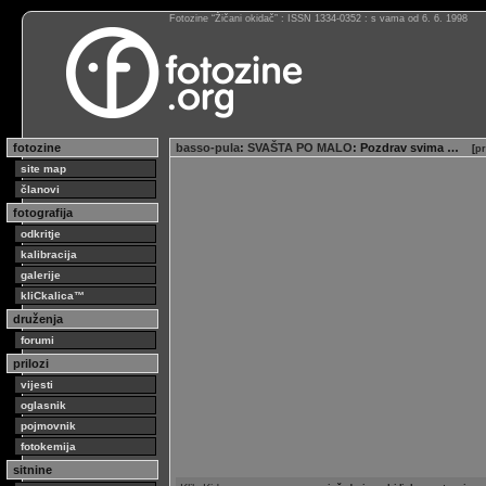
Fotozine “Žičani okidač” : ISSN 1334-0352 : s vama od 6. 6. 1998
fotozine
basso-pula
:
SVAŠTA PO MALO
: Pozdrav svima …
[
pr
site map
članovi
fotografija
odkritje
kalibracija
galerije
kliCkalica™
druženja
forumi
prilozi
vijesti
oglasnik
pojmovnik
fotokemija
sitnine