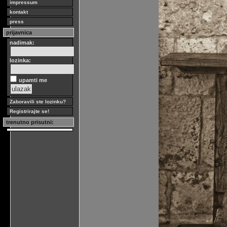
impressum
kontakt
press
prijavnica
nadimak:
lozinka:
upamti me
Zaboravili ste lozinku?
Registrirajte se!
trenutno prisutni: