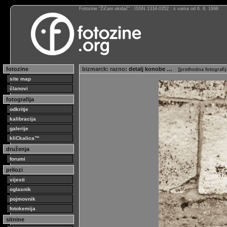
Fotozine “Žičani okidač” : ISSN 1334-0352 : s vama od 6. 6. 1998
fotozine
bizmarck
:
razno
: detalj konobe …
[
prethodna fotografi
site map
članovi
fotografija
odkritje
kalibracija
galerije
kliCkalica™
druženja
forumi
prilozi
vijesti
oglasnik
pojmovnik
fotokemija
sitnine