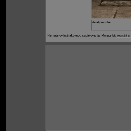
detalj konobe
Nemate ovlasti aktivnog sudjelovanja. Morate biti
registriran