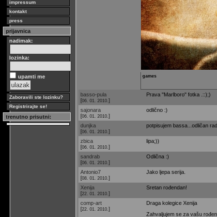
impressum
kontakt
press
prijavnica
nadimak:
lozinka:
upamti me
games
basso-pula
Prava "Marlboro" fotka .::);)
Zaboravili ste lozinku?
[
]
06. 01. 2010.
Registrirajte se!
sajonara
odlično :)
[
]
06. 01. 2010.
trenutno prisutni:
dunjka
potpisujem bassa...odličan rad
[
]
06. 01. 2010.
zbica
lipa;))
[
]
06. 01. 2010.
sandrab
Odlična :)
[
]
06. 01. 2010.
Antonio7
Jako ljepa serija.
[
]
08. 01. 2010.
Xenija
Sretan rođendan!
[
]
22. 01. 2010.
comp-art
Draga kolegice Xenija
[
]
22. 01. 2010.
Zahvaljujem se za vašu rođen