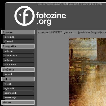
Fotozine “Žičani okidač” : ISSN 1334-0352 : s vama od 6. 6. 1998
fotozine
comp-art
:
HORSES
: games …
[
prethodna fotografija u
site map
članovi
fotografija
odkritje
kalibracija
galerije
kliCkalica™
druženja
forumi
prilozi
vijesti
oglasnik
pojmovnik
fotokemija
sitnine