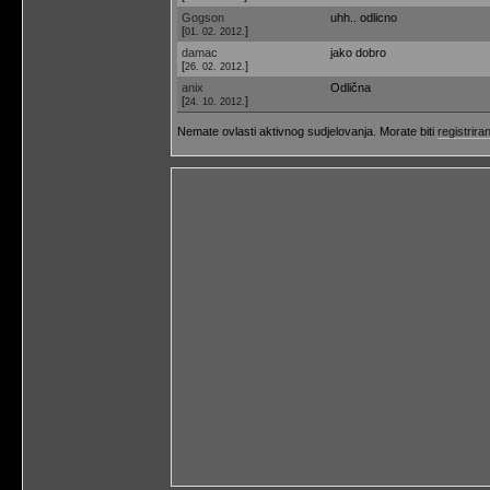
Gogson
uhh.. odlicno
[
]
01. 02. 2012.
damac
jako dobro
[
]
26. 02. 2012.
anix
Odlična
[
]
24. 10. 2012.
Nemate ovlasti aktivnog sudjelovanja. Morate biti
registriran