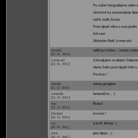
Po vašim fotografijama vidim
sklonosti ka zaustavljanju lijep
naših malih života.
Puno lijepih slika u ovoj godini
želi vam
Slobodan Balić (comp-art)
tanja81
odlična ni fotka.. i sretan rođe
[
]
22. 01. 2010.
comp-art
Zahvaljujem na lijepim željama
[
]
22. 01. 2010.
Vama želim puno lijepih fotki u 
Pozdrav !
MataB
doista genijalno
[
]
11. 12. 2010.
vmandic
fantastično... :)
[
]
12. 12. 2010.
hac
Bravo!
[
]
12. 12. 2010.
Doriano
izvrsno !
[
]
24. 12. 2010.
viz
A la M. Berber :)
[
]
26. 07. 2011.
etna
jako lijepo...:)
[
]
26. 07. 2011.