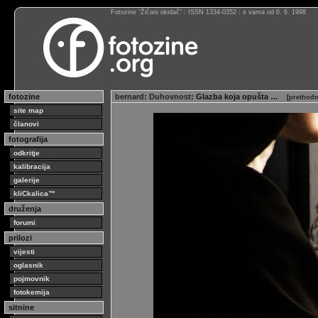
Fotozine “Žičani okidač” : ISSN 1334-0352 : s vama od 6. 6. 1998
fotozine
bernard
:
Duhovnost
: Glazba koja opušta …
[
prethodn
site map
članovi
fotografija
odkritje
kalibracija
galerije
kliCkalica™
druženja
forumi
prilozi
vijesti
oglasnik
pojmovnik
fotokemija
sitnine