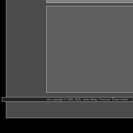
site copyright © 1998.-2026. Janko Belaj / Fotozine "Žičani okidač" 