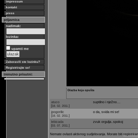
impressum
kontakt
press
prijavnica
nadimak:
lozinka:
upamti me
Zaboravili ste lozinku?
Registrirajte se!
trenutno prisutni:
Glazba koja opušta
atuco
suptilno i nježno....
[
]
16. 02. 2011.
jpogorilic
o da, sviđa mi se!
[
]
16. 02. 2011.
lebicada
zvuk orgulja..spokoj
[
]
03. 07. 2011.
Nemate ovlasti aktivnog sudjelovanja. Morate biti
registriran