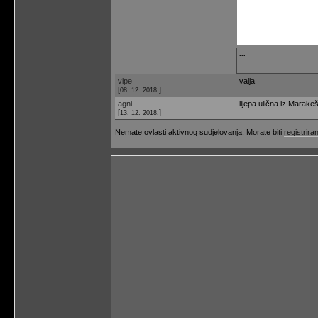
...
vipe
valja
[
]
08. 12. 2018.
agni
lijepa ulična iz Marak
[
]
13. 12. 2018.
Nemate ovlasti aktivnog sudjelovanja. Morate biti
registriran