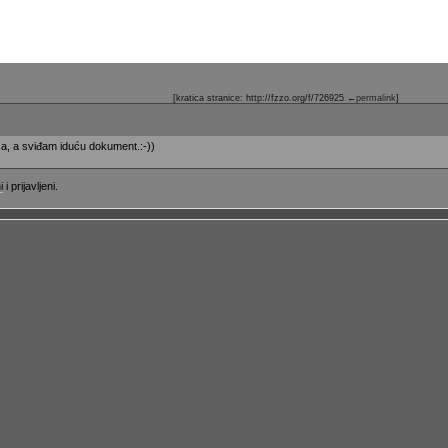
[kratica stranice: http://fzzo.org/f/726925
←permalink
]
eša, a sviđam iduću dokument.:-))
i
i prijavljeni.