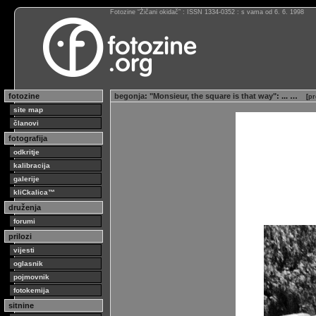
Fotozine “Žičani okidač” : ISSN 1334-0352 : s vama od 6. 6. 1998
fotozine
begonja
:
"Monsieur, the square is that way"
: ... …
[
pr
site map
članovi
fotografija
odkritje
kalibracija
galerije
kliCkalica™
druženja
forumi
prilozi
vijesti
oglasnik
pojmovnik
fotokemija
sitnine