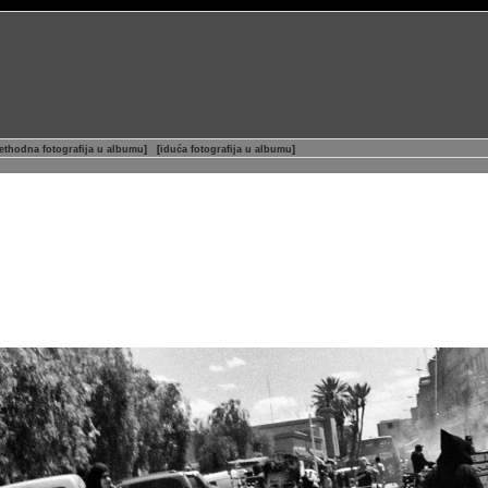
ethodna fotografija u albumu
]
[
iduća fotografija u albumu
]