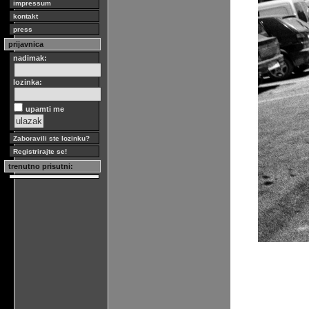
impressum
kontakt
press
prijavnica
nadimak:
lozinka:
upamti me
Zaboravili ste lozinku?
Registrirajte se!
trenutno prisutni: