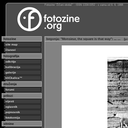
Fotozine “Žičani okidač” : ISSN 1334-0352 : s vama od 6. 6. 1998
fotozine
begonja
:
"Monsieur, the square is that way"
: ... …
[
pr
site map
članovi
fotografija
odkritje
kalibracija
galerije
kliCkalica™
druženja
forumi
prilozi
vijesti
oglasnik
pojmovnik
fotokemija
sitnine