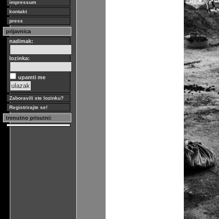
impressum
kontakt
press
prijavnica
nadimak:
lozinka:
upamti me
Zaboravili ste lozinku?
Registrirajte se!
trenutno prisutni: