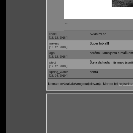
...
rooki
Sviđa mi se..
[
]
18. 12. 2018.
melers
Super fotka!!!
[
]
18. 12. 2018.
agni
odlično u ambijentu s mačkom
[
]
18. 12. 2018.
pisoj
Šteta da kadar nije malo jasniji 
[
]
19. 12. 2018.
spring_water
dobra
[
]
28. 04. 2019.
Nemate ovlasti aktivnog sudjelovanja. Morate biti
registriran