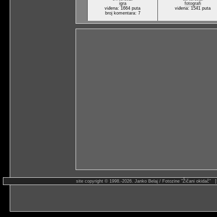
igra
fotografi
viđena: 1664 puta
viđena: 1541 puta
broj komentara: 7
site copyright © 1998.-2026. Janko Belaj / Fotozine "Žičani okidač" 