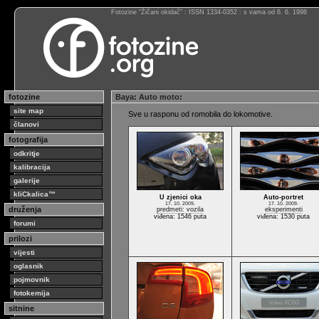
Fotozine “Žičani okidač” : ISSN 1334-0352 : s vama od 6. 6. 1998
fotozine
Baya
:
Auto moto
:
site map
Sve u rasponu od romobila do lokomotive.
članovi
fotografija
odkritje
kalibracija
galerije
kliCkalica™
U zjenici oka
Auto-portret
17. 10. 2009.
17. 10. 2009.
druženja
predmeti: vozila
eksperimenti
viđena: 1546 puta
viđena: 1530 puta
forumi
prilozi
vijesti
oglasnik
pojmovnik
fotokemija
sitnine