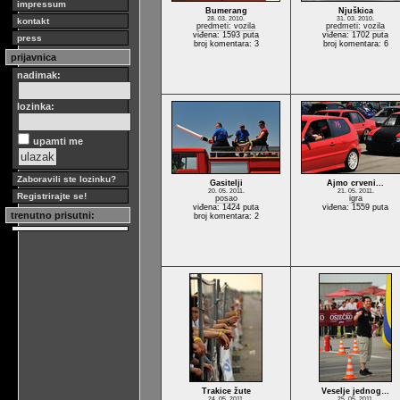
impressum
Bumerang
Njuškica
28. 03. 2010.
31. 03. 2010.
kontakt
predmeti: vozila
predmeti: vozila
viđena: 1593 puta
viđena: 1702 puta
press
broj komentara: 3
broj komentara: 6
prijavnica
nadimak:
lozinka:
upamti me
Zaboravili ste lozinku?
Gasitelji
Ajmo crveni...
20. 05. 2011.
21. 05. 2011.
Registrirajte se!
posao
igra
viđena: 1424 puta
viđena: 1559 puta
trenutno prisutni:
broj komentara: 2
Trakice žute
Veselje jednog…
24. 05. 2011.
25. 05. 2011.