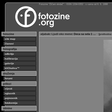
Fotozine “Žičani okidač” : ISSN 1334-0352 : s vama od 6. 6. 1998
fotozine
aljabak
:
Ljudi oko mene
: Deca sa sela 1 …
[
prethodna 
site map
članovi
fotografija
odkritje
kalibracija
galerije
kliCkalica™
druženja
forumi
prilozi
vijesti
oglasnik
pojmovnik
fotokemija
sitnine