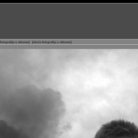
fotografija u albumu
]
[
iduća fotografija u albumu
]