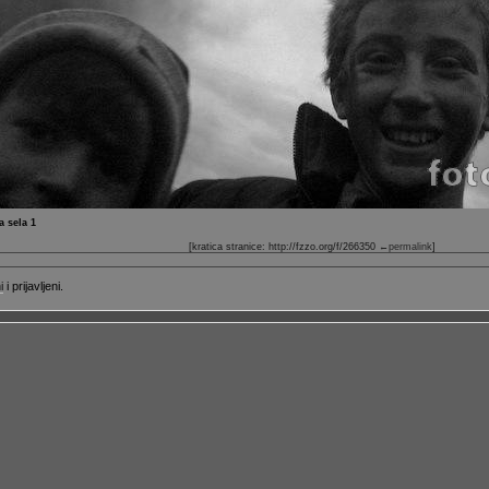
a sela 1
[kratica stranice: http://fzzo.org/f/266350
←permalink
]
i
i prijavljeni.