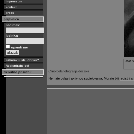
impressum
kontakt
press
prijavnica
nadimak:
lozinka:
upamti me
Zaboravili ste lozinku?
Deca s
Registrirajte se!
Crno bela fotografija decaka
trenutno prisutni:
Nemate ovlasti aktivnog sudjelovanja. Morate biti
registriran