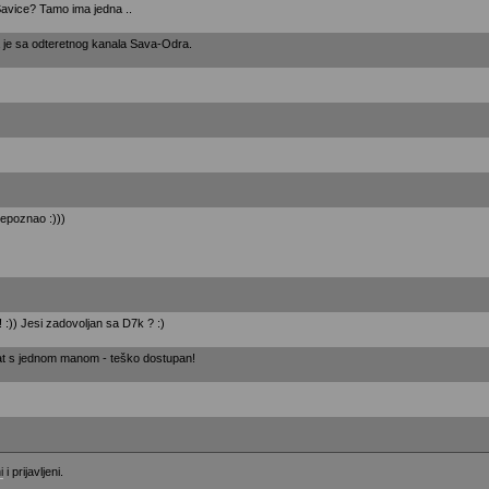
 Savice? Tamo ima jedna ..
 je sa odteretnog kanala Sava-Odra.
epoznao :)))
!! :)) Jesi zadovoljan sa D7k ? :)
at s jednom manom - teško dostupan!
i
i prijavljeni.