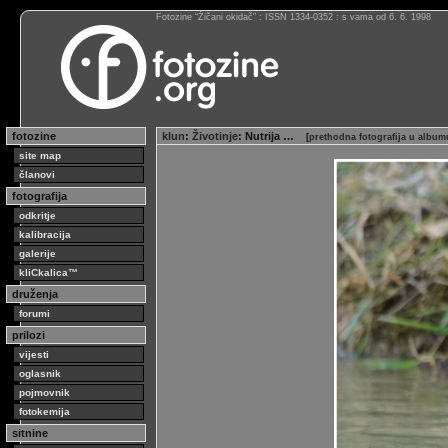
Fotozine “Žičani okidač” : ISSN 1334-0352 : s vama od 6. 6. 1998
fotozine
klun
:
Životinje
: Nutrija …
[
prethodna fotografija u album
site map
članovi
fotografija
odkritje
kalibracija
galerije
kliCkalica™
druženja
forumi
prilozi
vijesti
oglasnik
pojmovnik
fotokemija
sitnine