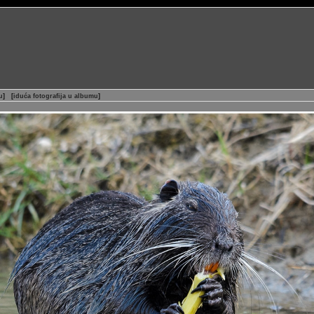
u
]
[
iduća fotografija u albumu
]