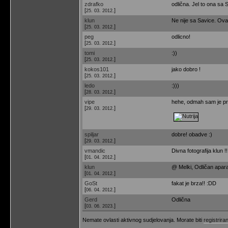
zdrafko
odlična. Jel to ona sa
[
]
25. 03. 2012.
klun
Ne nije sa Savice. Ova
[
]
25. 03. 2012.
peg
odlicno!
[
]
25. 03. 2012.
tomi
:))
[
]
25. 03. 2012.
kokos101
jako dobro !
[
]
25. 03. 2012.
ledo
:)))
[
]
28. 03. 2012.
vipe
hehe, odmah sam je pr
[
]
29. 03. 2012.
spiljar
dobre! obadve :)
[
]
29. 03. 2012.
vmandic
Divna fotografija klun !
[
]
01. 04. 2012.
klun
@ Melki, Odličan apar
[
]
01. 04. 2012.
GoSt
fakat je brza!! :DD
[
]
06. 04. 2012.
Gerd
Odlična
[
]
03. 06. 2023.
Nemate ovlasti aktivnog sudjelovanja. Morate biti
registriran