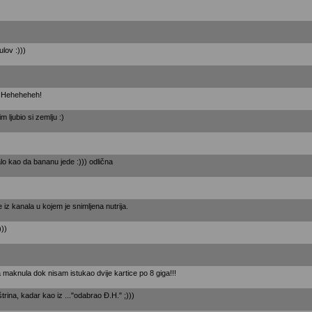
ulov :)))
v!! Heheheheh!
m ljubio si zemlju :)
lo kao da bananu jede :))) odlična
je iz kanala u kojem je snimljena nutrija.
)))
 maknula dok nisam istukao dvije kartice po 8 giga!!!
trina, kadar kao iz ..."odabrao Đ.H." ;)))