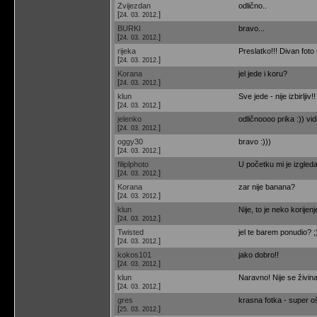
Zvijezdan
odlično..
[
]
24. 03. 2012.
BURKI
bravo...
[
]
24. 03. 2012.
rijeka
Preslatko!!! Divan foto 
[
]
24. 03. 2012.
Korana
jel jede i koru?
[
]
24. 03. 2012.
klun
Sve jede - nije izbirlji
[
]
24. 03. 2012.
jelenko
odličnoooo prika :)) vidi
[
]
24. 03. 2012.
oggy30
bravo :)))
[
]
24. 03. 2012.
filiplphoto
U početku mi je izgleda
[
]
24. 03. 2012.
Korana
zar nije banana?
[
]
24. 03. 2012.
klun
Nije, to je neko korijen
[
]
24. 03. 2012.
Twisted
jel te barem ponudio? ;
[
]
24. 03. 2012.
kokos101
jako dobro!!
[
]
24. 03. 2012.
klun
Naravno! Nije se živina
[
]
24. 03. 2012.
gres
krasna fotka - super oš
[
]
25. 03. 2012.