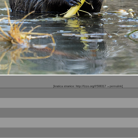
[kratica stranice: http://fzzo.org/f/508317
←permalink
]