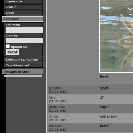
impressum
kontakt
press
prijavnica
nadimak:
lozinka:
upamti me
Zaboravili ste lozinku?
Registrirajte se!
trenutno prisutni:
Nutrija
jpogorilic
Sjajno!
[
]
24. 03. 2012.
bibs
:)))
[
]
24. 03. 2012.
proba2004
Super!!!
[
]
24. 03. 2012.
Z-foto
odličan ulov...
[
]
24. 03. 2012.
babac62
Bravo!
[
]
24. 03. 2012.