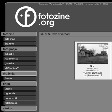
Fotozine “Žičani okidač” : ISSN 1334-0352 : s vama od 6. 6. 1998
fotozine
klun
:
Surova stvarnost
:
site map
članovi
fotografija
odkritje
kalibracija
galerije
Sivo
kliCkalica™
09. 03. 2015.
ostalo/razno
viđena: 1529 puta
druženja
broj komentara: 8
forumi
prilozi
vijesti
oglasnik
pojmovnik
fotokemija
sitnine