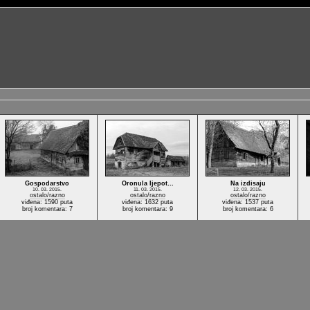
Gospodarstvo
Oronula ljepot…
Na izdisaju
10. 03. 2015.
11. 03. 2015.
12. 03. 2015.
ostalo/razno
ostalo/razno
ostalo/razno
viđena: 1590 puta
viđena: 1632 puta
viđena: 1537 puta
broj komentara: 7
broj komentara: 9
broj komentara: 6