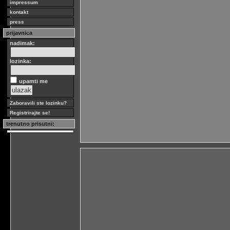
impressum
kontakt
press
prijavnica
nadimak:
lozinka:
upamti me
Zaboravili ste lozinku?
Registrirajte se!
trenutno prisutni: