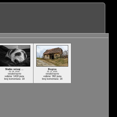
Slatko snivaj …
Bogica
03. 04. 2018.
25. 11. 2025.
ostalo/razno
ostalo/razno
viđena: 1418 puta
viđena: 392 puta
broj komentara: 18
broj komentara: 16