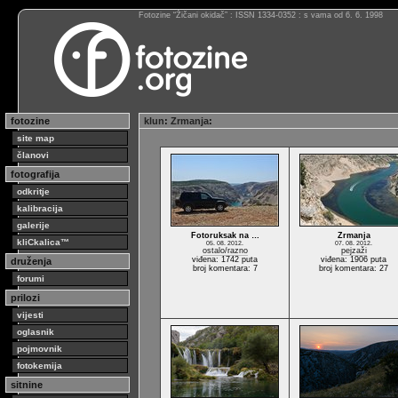
Fotozine “Žičani okidač” : ISSN 1334-0352 : s vama od 6. 6. 1998
fotozine
klun
:
Zrmanja
:
site map
članovi
fotografija
odkritje
kalibracija
galerije
Fotoruksak na …
Zrmanja
kliCkalica™
05. 08. 2012.
07. 08. 2012.
ostalo/razno
pejzaži
viđena: 1742 puta
viđena: 1906 puta
druženja
broj komentara: 7
broj komentara: 27
forumi
prilozi
vijesti
oglasnik
pojmovnik
fotokemija
sitnine