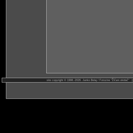
site copyright © 1998.-2026. Janko Belaj / Fotozine "Žičani okidač" 