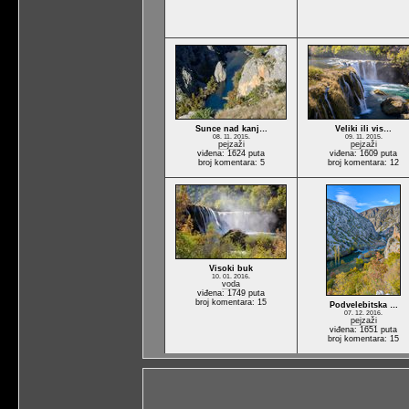
Sunce nad kanj…
Veliki ili vis…
08. 11. 2015.
09. 11. 2015.
pejzaži
pejzaži
viđena: 1624 puta
viđena: 1609 puta
broj komentara: 5
broj komentara: 12
Visoki buk
10. 01. 2016.
voda
viđena: 1749 puta
broj komentara: 15
Podvelebitska …
07. 12. 2016.
pejzaži
viđena: 1651 puta
broj komentara: 15