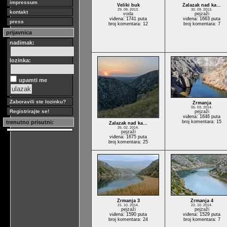
impressum
Veliki buk
Zalazak nad ka…
29. 09. 2013.
30. 09. 2013.
kontakt
voda
pejzaži
viđena: 1741 puta
viđena: 1663 puta
press
broj komentara: 12
broj komentara: 7
prijavnica
nadimak:
lozinka:
upamti me
Zaboravili ste lozinku?
Zrmanja
05. 03. 2014.
Registrirajte se!
pejzaži
viđena: 1646 puta
trenutno prisutni:
broj komentara: 15
Zalazak nad ka…
25. 02. 2014.
pejzaži
viđena: 1675 puta
broj komentara: 25
Zrmanja 3
Zrmanja 4
21. 10. 2014.
22. 10. 2014.
pejzaži
pejzaži
viđena: 1590 puta
viđena: 1529 puta
broj komentara: 24
broj komentara: 7