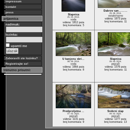
impressum
kontakt
Dabrov san…….…
press
29. 08. 2014.
Slapnica
ostalo/razno
25. 03. 2013.
prijavnica
viđena: 1673 puta
voda
broj komentara: 11
viđena: 1812 puta
nadimak:
broj komentara: 5
lozinka:
upamti me
Zaboravili ste lozinku?
U kanjonu skri…
Slapnica
08. 09. 2014.
09. 09. 2014.
Registrirajte se!
voda
pejzaži
viđena: 1664 puta
viđena: 1576 puta
trenutno prisutni:
broj komentara: 8
broj komentara: 11
Predproljetna …
Srebrni slap
07. 02. 2022.
09. 02. 2022.
pejzaži
pejzaži
viđena: 1131 puta
viđena: 1277 puta
broj komentara: 9
broj komentara: 13