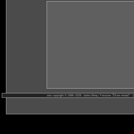
site copyright © 1998.-2026. Janko Belaj / Fotozine "Žičani okidač" 