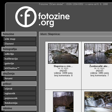
Fotozine “Žičani okidač” : ISSN 1334-0352 : s vama od 6. 6. 1998
fotozine
klun
:
Slapnica
:
site map
članovi
fotografija
odkritje
kalibracija
galerije
Slapnica u zim…
Žumberački akv…
kliCkalica™
04. 12. 2010.
04. 12. 2010.
pejzaži
pejzaži
viđena: 1939 puta
viđena: 1981 puta
druženja
broj komentara: 8
broj komentara: 7
forumi
prilozi
vijesti
oglasnik
pojmovnik
fotokemija
sitnine