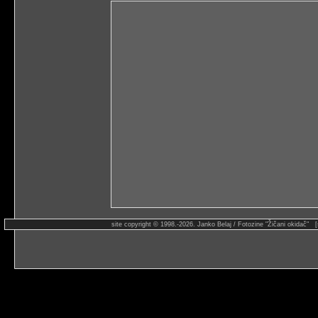
site copyright © 1998.-2026. Janko Belaj / Fotozine "Žičani okidač" 