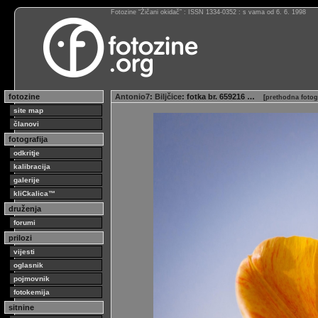
Fotozine “Žičani okidač” : ISSN 1334-0352 : s vama od 6. 6. 1998
fotozine
Antonio7
:
Biljčice
: fotka br. 659216 …
[
prethodna fotog
site map
članovi
fotografija
odkritje
kalibracija
galerije
kliCkalica™
druženja
forumi
prilozi
vijesti
oglasnik
pojmovnik
fotokemija
sitnine