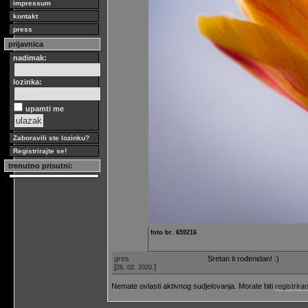
impressum
kontakt
press
prijavnica
nadimak:
lozinka:
upamti me
Zaboravili ste lozinku?
Registrirajte se!
trenutno prisutni:
foto br. 659216
gres
Sretan ti rođenidan! :)
[
]
26. 02. 2020.
Nemate ovlasti aktivnog sudjelovanja. Morate biti
registriran