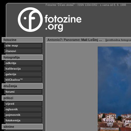
Fotozine “Žičani okidač” : ISSN 1334-0352 : s vama od 6. 6. 1998
fotozine
Antonio7
:
Panorame
: Mali Lošinj …
[
prethodna fotogra
site map
članovi
fotografija
odkritje
kalibracija
galerije
kliCkalica™
druženja
forumi
prilozi
vijesti
oglasnik
pojmovnik
fotokemija
sitnine