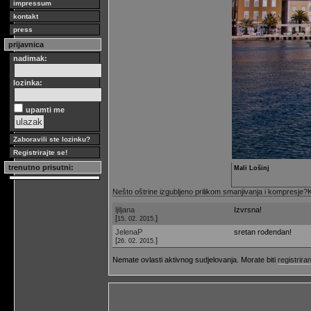
impressum
kontakt
press
prijavnica
nadimak:
lozinka:
upamti me
Zaboravili ste lozinku?
Registrirajte se!
trenutno prisutni:
Mali Lošinj
Nešto oštrine izgubljeno prilikom smanjivanja i kompresje?K
ljiljana
Izvrsna!
[
]
15. 02. 2015.
JelenaP
sretan rođendan!
[
]
26. 02. 2015.
Nemate ovlasti aktivnog sudjelovanja. Morate biti
registriran