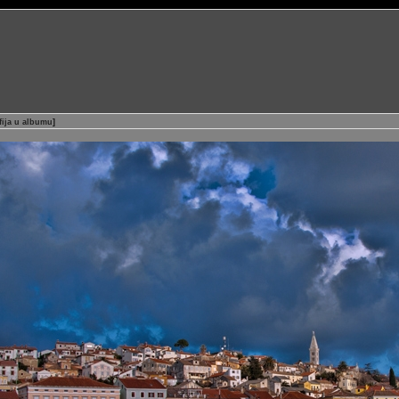
fija u albumu
]