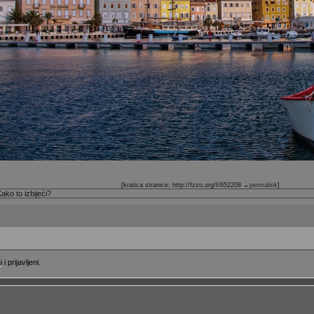
[kratica stranice: http://fzzo.org/f/652208
←permalink
]
ako to izbijeći?
i
i prijavljeni.