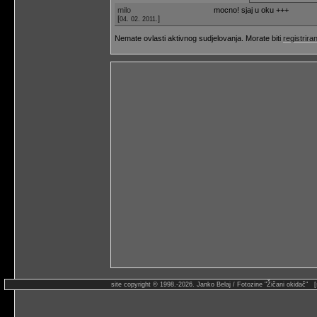
milo
mocno! sjaj u oku +++
[
]
04. 02. 2011.
Nemate ovlasti aktivnog sudjelovanja. Morate biti
registriran
site copyright © 1998.-2026. Janko Belaj / Fotozine "Žičani okidač" 