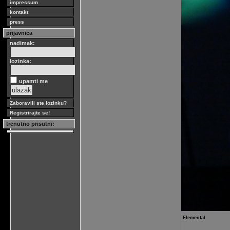
impressum
kontakt
press
prijavnica
nadimak:
lozinka:
upamti me
Zaboravili ste lozinku?
Registrirajte se!
trenutno prisutni:
Elemental