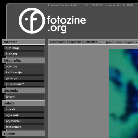
Fotozine “Žičani okidač” : ISSN 1334-0352 : s vama od 6. 6. 1998
fotozine
ilusiones
:
koncerti
: Elemental …
[
prethodna fotografija
site map
članovi
fotografija
odkritje
kalibracija
galerije
kliCkalica™
druženja
forumi
prilozi
vijesti
oglasnik
pojmovnik
fotokemija
sitnine