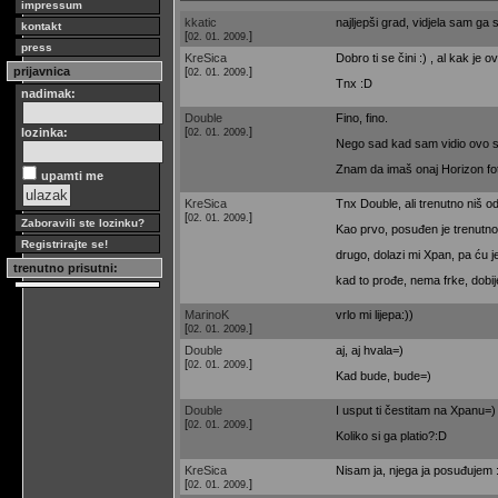
impressum
kkatic
najljepši grad, vidjela sam ga 
kontakt
[
]
02. 01. 2009.
press
KreSica
Dobro ti se čini :) , al kak je
[
]
prijavnica
02. 01. 2009.
Tnx :D
nadimak:
Double
Fino, fino.
[
]
lozinka:
02. 01. 2009.
Nego sad kad sam vidio ovo sj
Znam da imaš onaj Horizon foto
upamti me
KreSica
Tnx Double, ali trenutno niš 
[
]
02. 01. 2009.
Zaboravili ste lozinku?
Kao prvo, posuđen je trenutno,
Registrirajte se!
drugo, dolazi mi Xpan, pa ću j
trenutno prisutni:
kad to prođe, nema frke, dobij
MarinoK
vrlo mi lijepa:))
[
]
02. 01. 2009.
Double
aj, aj hvala=)
[
]
02. 01. 2009.
Kad bude, bude=)
Double
I usput ti čestitam na Xpanu=)
[
]
02. 01. 2009.
Koliko si ga platio?:D
KreSica
Nisam ja, njega ja posuđujem 
[
]
02. 01. 2009.