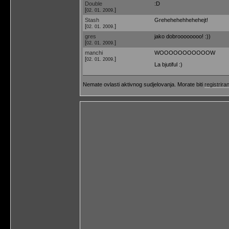
Double
:D
[
]
02. 01. 2009.
Stash
Grehehehehhehehejt!
[
]
02. 01. 2009.
gres
jako dobroooooooo! :))
[
]
02. 01. 2009.
manchi
WOOOOOOOOOOOW
[
]
02. 01. 2009.
La bjutiful :)
Nemate ovlasti aktivnog sudjelovanja. Morate biti
registriran