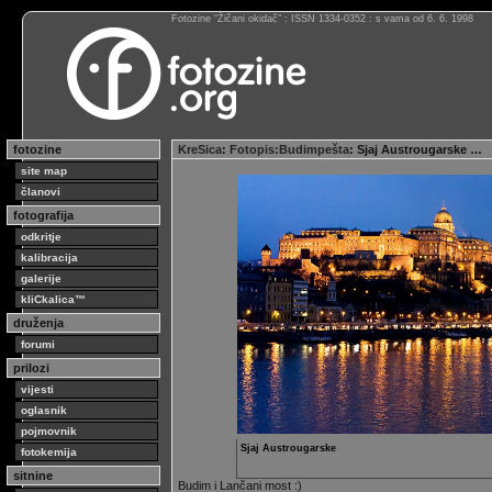
Fotozine “Žičani okidač” : ISSN 1334-0352 : s vama od 6. 6. 1998
fotozine
KreSica
:
Fotopis:Budimpešta
: Sjaj Austrougarske …
site map
članovi
fotografija
odkritje
kalibracija
galerije
kliCkalica™
druženja
forumi
prilozi
vijesti
oglasnik
pojmovnik
Sjaj Austrougarske
fotokemija
sitnine
Budim i Lančani most :)