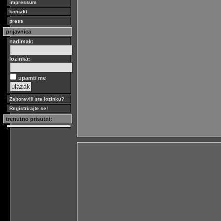
impressum
kontakt
press
prijavnica
nadimak:
lozinka:
upamti me
Zaboravili ste lozinku?
Registrirajte se!
trenutno prisutni: