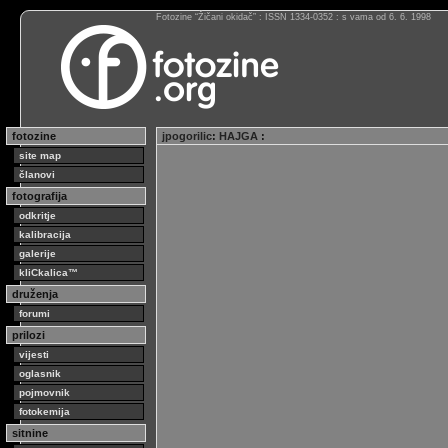
Fotozine “Žičani okidač” : ISSN 1334-0352 : s vama od 6. 6. 1998
fotozine
jpogorilic
:
HAJGA
:
site map
članovi
fotografija
odkritje
kalibracija
galerije
kliCkalica™
druženja
forumi
prilozi
vijesti
oglasnik
pojmovnik
fotokemija
sitnine