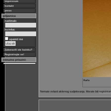
impressum
kontakt
press
prijavnica
nadimak:
lozinka:
upamti me
Zaboravili ste lozinku?
Registrirajte se!
trenutno prisutni:
Karla
Nemate ovlasti aktivnog sudjelovanja. Morate biti
registriran