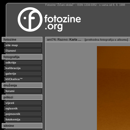
Fotozine “Žičani okidač” : ISSN 1334-0352 : s vama od 6. 6. 1998
fotozine
ant74
:
Razno
: Karla …
[
prethodna fotografija u albumu
]
site map
članovi
fotografija
odkritje
kalibracija
galerije
kliCkalica™
druženja
forumi
prilozi
vijesti
oglasnik
pojmovnik
fotokemija
sitnine