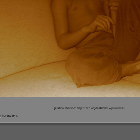
[kratica stranice: http://fzzo.org/f/316568
←permalink
]
i
i prijavljeni.