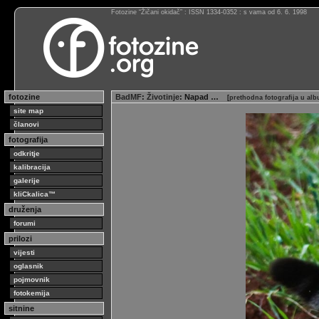
Fotozine “Žičani okidač” : ISSN 1334-0352 : s vama od 6. 6. 1998
fotozine
BadMF
:
Životinje
: Napad …
[
prethodna fotografija u al
site map
članovi
fotografija
odkritje
kalibracija
galerije
kliCkalica™
druženja
forumi
prilozi
vijesti
oglasnik
pojmovnik
fotokemija
sitnine