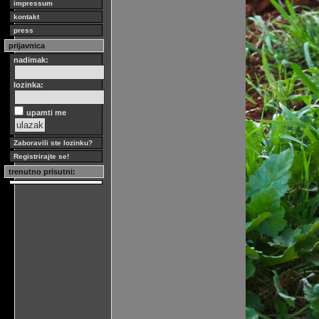
impressum
kontakt
press
prijavnica
nadimak:
lozinka:
upamti me
Zaboravili ste lozinku?
Registrirajte se!
trenutno prisutni: