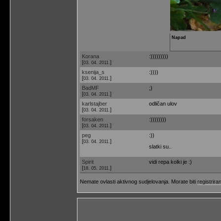
Napad
Korana
:)))))))))
[
]
03. 04. 2011.
ksenija_s
:))))
[
]
03. 04. 2011.
BadMF
;)
[
]
03. 04. 2011.
karlstajber
odličan ulov
[
]
03. 04. 2011.
forsaken
:))))))))
[
]
03. 04. 2011.
peg
:))
[
]
03. 04. 2011.
slatki su..
Spirit
vidi repa kolki je :)
[
]
18. 05. 2011.
Nemate ovlasti aktivnog sudjelovanja. Morate biti
registriran