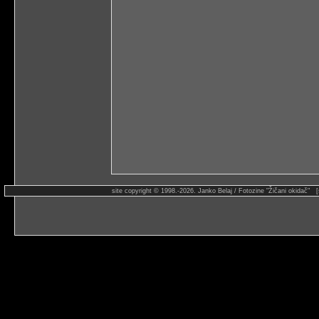
site copyright © 1998.-2026. Janko Belaj / Fotozine "Žičani okidač" 