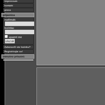
impressum
kontakt
press
prijavnica
nadimak:
lozinka:
upamti me
Zaboravili ste lozinku?
Registrirajte se!
trenutno prisutni: