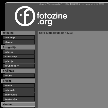
Fotozine “Žičani okidač” : ISSN 1334-0352 : s vama od 6. 6. 1998
fotozine
horo-lulu
:
album br. 44216
:
site map
članovi
fotografija
odkritje
kalibracija
galerije
kliCkalica™
druženja
forumi
prilozi
vijesti
oglasnik
pojmovnik
fotokemija
sitnine