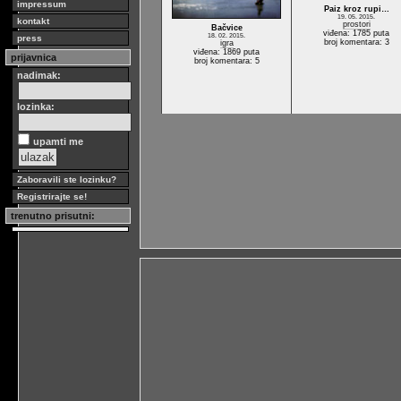
impressum
Paiz kroz rupi…
19. 05. 2015.
kontakt
prostori
Bačvice
viđena: 1785 puta
18. 02. 2015.
press
broj komentara: 3
igra
viđena: 1869 puta
prijavnica
broj komentara: 5
nadimak:
lozinka:
upamti me
Zaboravili ste lozinku?
Registrirajte se!
trenutno prisutni: