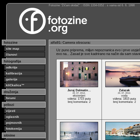
Fotozine “Žičani okidač” : ISSN 1334-0352 : s vama od 6. 6. 1998
fotozine
alfa91
:
Camera obscura
:
site map
Uz puno priprema, miljun nepoznanica evo i prve uspješ
evo na... Zasad je sve kadrirano na način da sam stavio p
članovi
fotografija
odkritje
kalibracija
galerije
kliCkalica™
Juraj Dalmatin…
Zalazak
druženja
22. 07. 2012.
24. 07. 2012.
eksterijeri
voda
forumi
viđena: 1715 puta
viđena: 1815 puta
broj komentara: 2
broj komentara: 2
prilozi
vijesti
oglasnik
pojmovnik
fotokemija
sitnine