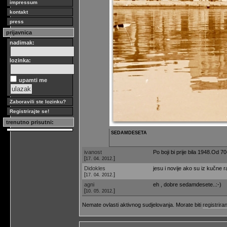
impressum
kontakt
press
prijavnica
nadimak:
lozinka:
upamti me
Zaboravili ste lozinku?
Registrirajte se!
trenutno prisutni:
SEDAMDESETA
ivanost
Po boji bi prije bila 1948.Od 70-
[
]
17. 04. 2012.
Didokles
jesu i novije ako su iz kučne r
[
]
17. 04. 2012.
agni
eh , dobre sedamdesete..:-)
[
]
10. 05. 2012.
Nemate ovlasti aktivnog sudjelovanja. Morate biti
registriran