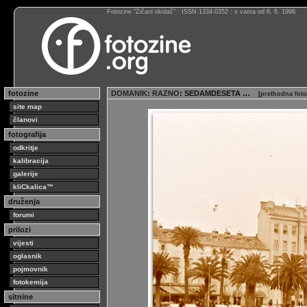
Fotozine “Žičani okidač” : ISSN 1334-0352 : s vama od 6. 6. 1998
fotozine
DOMANIK
:
RAZNO
: SEDAMDESETA …
[
prethodna foto
site map
članovi
fotografija
odkritje
kalibracija
galerije
kliCkalica™
druženja
forumi
prilozi
vijesti
oglasnik
pojmovnik
fotokemija
sitnine