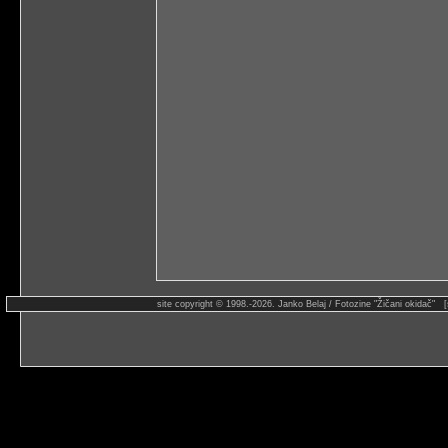
site copyright © 1998.-2026. Janko Belaj / Fotozine "Žičani okidač" 