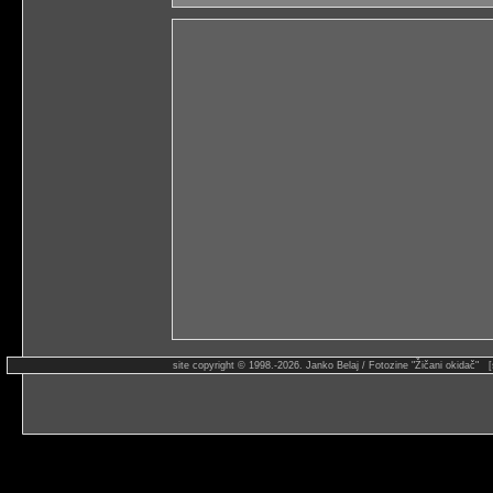
site copyright © 1998.-2026. Janko Belaj / Fotozine "Žičani okidač" 