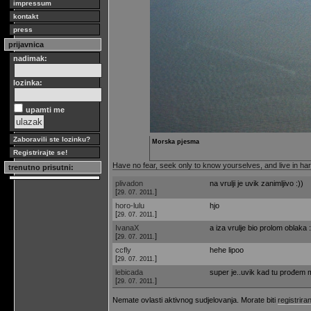
impressum
kontakt
press
prijavnica
nadimak:
lozinka:
upamti me
Zaboravili ste lozinku?
Morska pjesma
Registrirajte se!
Have no fear, seek only to know yourselves, and live in ha
trenutno prisutni:
plivadon
na vrulji je uvik zanimljivo :))
[
]
29. 07. 2011.
horo-lulu
hjo
[
]
29. 07. 2011.
IvanaX
a iza vrulje bio prolom oblaka :
[
]
29. 07. 2011.
ccfly
hehe lipoo
[
]
29. 07. 2011.
lebicada
super je..uvik kad tu prođem m
[
]
29. 07. 2011.
Nemate ovlasti aktivnog sudjelovanja. Morate biti
registriran