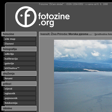
Fotozine “Žičani okidač” : ISSN 1334-0352 : s vama od 6. 6. 1998
fotozine
IvanaX
:
Živa Priroda
: Morska pjesma …
[
prethodna fot
site map
članovi
fotografija
odkritje
kalibracija
galerije
kliCkalica™
druženja
forumi
prilozi
vijesti
oglasnik
pojmovnik
fotokemija
sitnine