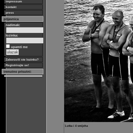
impressum
kontakt
press
prijavnica
nadimak:
lozinka:
upamti me
Zaboravili ste lozinku?
Registrirajte se!
trenutno prisutni:
Lutka i 4 smijeha