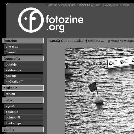
Fotozine “Žičani okidač” : ISSN 1334-0352 : s vama od 6. 6. 1998
fotozine
IvanaX
:
Osobe
: Lutka i 4 smijeha …
[
prethodna fotogra
site map
članovi
fotografija
odkritje
kalibracija
galerije
kliCkalica™
druženja
forumi
prilozi
vijesti
oglasnik
pojmovnik
fotokemija
sitnine