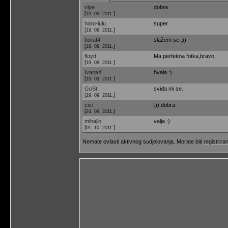
vipe
dobra
[
]
19. 09. 2011.
horo-lulu
super
[
]
19. 09. 2011.
boraf4
slažem se :))
[
]
19. 09. 2011.
floyd
Ma perfekna fotka,bravo.
[
]
19. 09. 2011.
IvanaX
hvala :)
[
]
19. 09. 2011.
GoSt
sviđa mi se.
[
]
19. 09. 2011.
cici
:)) dobra
[
]
24. 09. 2011.
mihajlo
valja :)
[
]
01. 10. 2011.
Nemate ovlasti aktivnog sudjelovanja. Morate biti
registriran