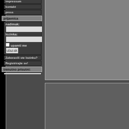
impressum
kontakt
press
prijavnica
nadimak:
lozinka:
upamti me
Zaboravili ste lozinku?
Registrirajte se!
trenutno prisutni: