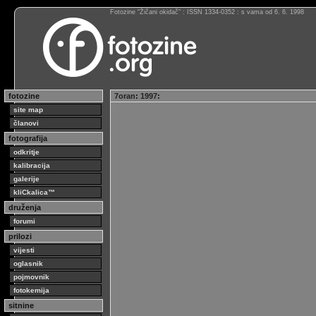
Fotozine “Žičani okidač” : ISSN 1334-0352 : s vama od 6. 6. 1998
fotozine
7oran
:
1997
:
site map
članovi
fotografija
odkritje
kalibracija
galerije
kliCkalica™
druženja
forumi
prilozi
vijesti
oglasnik
pojmovnik
fotokemija
sitnine