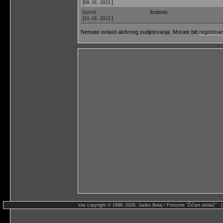
[
]
09. 01. 2013.
bormi
krasno..
[
]
10. 01. 2013.
Nemate ovlasti aktivnog sudjelovanja. Morate biti
registriran
site copyright © 1998.-2026. Janko Belaj / Fotozine "Žičani okidač" 