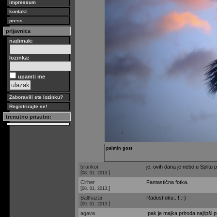
impressum
kontakt
press
prijavnica
nadimak:
lozinka:
upamti me
Zaboravili ste lozinku?
Registrirajte se!
trenutno prisutni:
palmin gost
brankor
je, ovih dana je nebo u Splitu p
[
]
08. 01. 2013.
Cirher
Fantastična fotka.
[
]
08. 01. 2013.
Balthazar
Radost oku...! :-)
[
]
09. 01. 2013.
agava
Ipak je majka priroda najlipši 