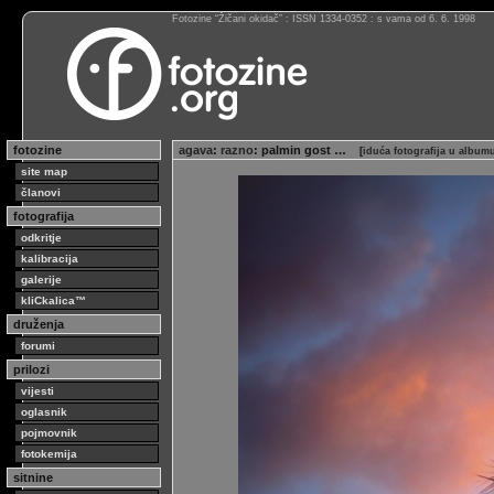
Fotozine “Žičani okidač” : ISSN 1334-0352 : s vama od 6. 6. 1998
fotozine
agava
:
razno
: palmin gost …
[
iduća fotografija u album
site map
članovi
fotografija
odkritje
kalibracija
galerije
kliCkalica™
druženja
forumi
prilozi
vijesti
oglasnik
pojmovnik
fotokemija
sitnine