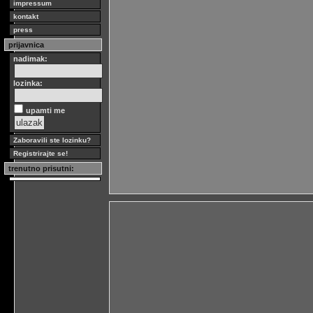
impressum
kontakt
press
prijavnica
nadimak:
lozinka:
upamti me
Zaboravili ste lozinku?
Registrirajte se!
trenutno prisutni: