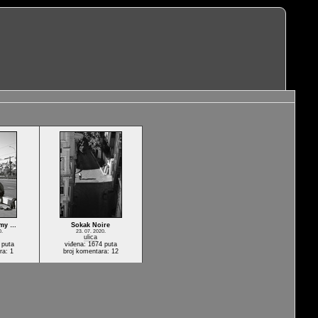
 my …
Sokak Noire
0.
23. 07. 2020.
ulica
 puta
viđena: 1674 puta
ra: 1
broj komentara: 12