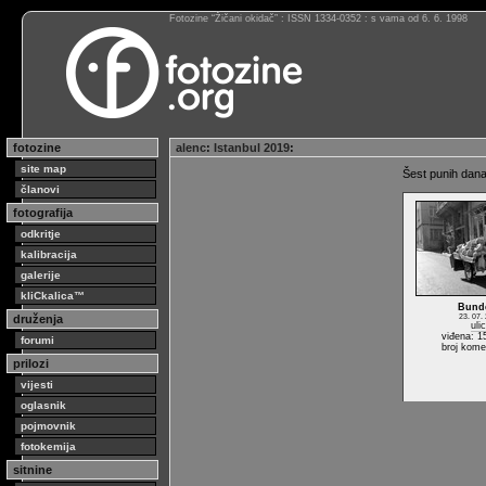
Fotozine “Žičani okidač” : ISSN 1334-0352 : s vama od 6. 6. 1998
fotozine
alenc
:
Istanbul 2019
:
site map
Šest punih dana 
članovi
fotografija
odkritje
kalibracija
galerije
kliCkalica™
Bund
druženja
23. 07.
uli
viđena: 1
forumi
broj kome
prilozi
vijesti
oglasnik
pojmovnik
fotokemija
sitnine