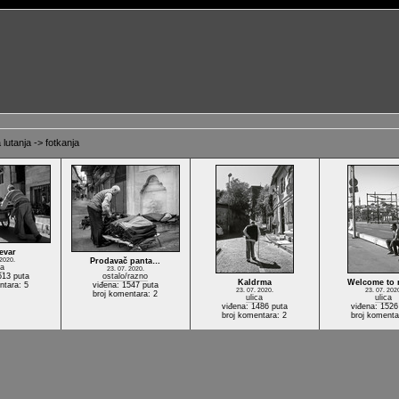
lutanja -> fotkanja
evar
 2020.
Prodavač panta…
ca
23. 07. 2020.
513 puta
ostalo/razno
Kaldrma
Welcome to
ntara: 5
viđena: 1547 puta
23. 07. 2020.
23. 07. 202
broj komentara: 2
ulica
ulica
viđena: 1486 puta
viđena: 1526
broj komentara: 2
broj komenta