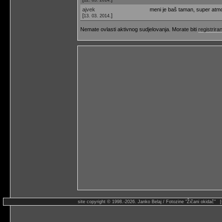
ajvek
meni je baš taman, super atm
[
]
13. 03. 2014.
Nemate ovlasti aktivnog sudjelovanja. Morate biti
registriran
site copyright © 1998.-2026. Janko Belaj / Fotozine "Žičani okidač" 