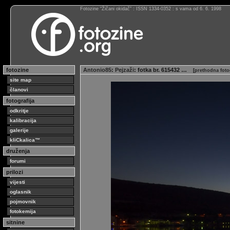
Fotozine “Žičani okidač” : ISSN 1334-0352 : s vama od 6. 6. 1998
fotozine
Antonio85
:
Pejzaži
: fotka br. 615432 …
[
prethodna foto
site map
članovi
fotografija
odkritje
kalibracija
galerije
kliCkalica™
druženja
forumi
prilozi
vijesti
oglasnik
pojmovnik
fotokemija
sitnine