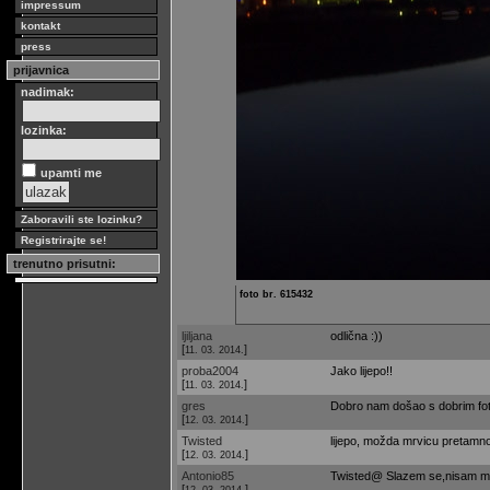
impressum
kontakt
press
prijavnica
nadimak:
lozinka:
upamti me
Zaboravili ste lozinku?
Registrirajte se!
trenutno prisutni:
foto br. 615432
ljiljana
odlična :))
[
]
11. 03. 2014.
proba2004
Jako lijepo!!
[
]
11. 03. 2014.
gres
Dobro nam došao s dobrim fot
[
]
12. 03. 2014.
Twisted
lijepo, možda mrvicu pretamno
[
]
12. 03. 2014.
Antonio85
Twisted@ Slazem se,nisam moga
[
]
12. 03. 2014.