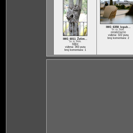
IMG_6358_Izgub…
07. 01. 2026.
ostalo/razno
viđena: 322 puta
broj komentara: 2
IMG_6011_Želim…
10. 11. 2025.
biljke
viđena: 363 puta
broj komentara: 1