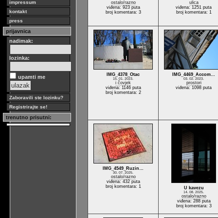
impressum
ostalo/razno
ulica
viđena: 923 puta
viđena: 1251 puta
kontakt
broj komentara: 3
broj komentara: 1
press
prijavnica
nadimak:
lozinka:
IMG_4378_Otac
IMG_4469_Accom…
upamti me
15. 01. 2023.
03. 02. 2023.
i čovjek
prostori
viđena: 1146 puta
viđena: 1098 puta
broj komentara: 2
Zaboravili ste lozinku?
Registrirajte se!
trenutno prisutni:
IMG_4549_Ruzin…
30. 07. 2025.
ostalo/razno
viđena: 432 puta
broj komentara: 1
U kavezu
14. 08. 2025.
ostalo/razno
viđena: 288 puta
broj komentara: 3