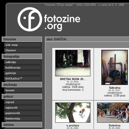
Fotozine “Žičani okidač” : ISSN 1334-0352 : s vama od 6. 6. 1998
fotozine
aka
:
SVAŠTA
:
site map
članovi
fotografija
odkritje
kalibracija
galerije
kliCkalica™
SRETNA NOVA 20…
31. 12. 2016.
ostalo/razno
druženja
viđena: 1526 puta
Sakralna
broj komentara: 3
forumi
05. 01. 2017.
ostalo/razno
viđena: 1726 puta
prilozi
vijesti
oglasnik
pojmovnik
fotokemija
sitnine
u prolazu
Dokolica
26. 05. 2022.
29. 05. 2022.