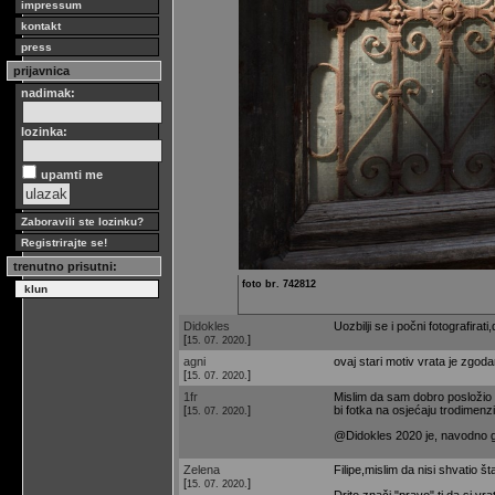
impressum
kontakt
press
prijavnica
nadimak:
lozinka:
upamti me
Zaboravili ste lozinku?
Registrirajte se!
trenutno prisutni:
foto br. 742812
klun
Didokles
Uozbilji se i počni fotografirati,
[
]
15. 07. 2020.
agni
ovaj stari motiv vrata je zgod
[
]
15. 07. 2020.
1fr
Mislim da sam dobro posložio 
[
]
bi fotka na osjećaju trodimenzi
15. 07. 2020.
@Didokles 2020 je, navodno go
Zelena
Filipe,mislim da nisi shvatio št
[
]
15. 07. 2020.
Drito znači "pravo",tj.da si vra