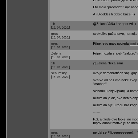
Eto malo "prevoda" ti nije nao
A i Didokles ti dobro kaže ;))
1fr
@Zelena Vaša krv opet vri :)
[
]
15. 07. 2020.
gres
svekoliko pučanstvo, nemojte t
[
]
15. 07. 2020.
gres
Filipe, evo malo pogledaj
moj a
[
]
15. 07. 2020.
Zelena
Filipe,možda si ipak "zalutao"
[
]
15. 07. 2020.
1fr
@Zelena Neka sam
[
]
15. 07. 2020.
schumsky
ovo je demokratičan sajt, gdje
[
]
15. 07. 2020.
svatko od nas ima neke svoje p
"osoban"
slobodu u objavljivanju a bome 
mislim da je ok, ako netko obja
mislim da nije u redu bilo koga
------
P.S. a glede ove fotke, ne mogu 
filipov odabir motiva je za me
gres
ne daj se Filipeeeeeeeeee!... ;
[
]
15. 07. 2020.