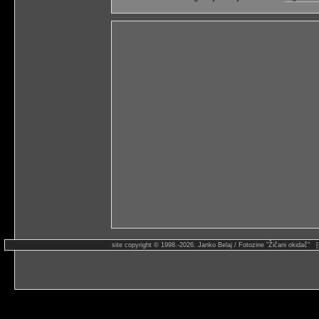
site copyright © 1998.-2026. Janko Belaj / Fotozine "Žičani okidač" 