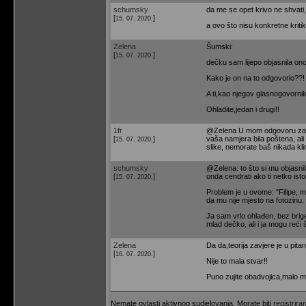
schumsky
da me se opet krivo ne shvati, 
[
]
15. 07. 2020.
a ovo što nisu konkretne kriti
Zelena
Šumski:
[
]
15. 07. 2020.
dečku sam lijepo objasnila ono
Kako je on na to odgovorio??!
A ti,kao njegov glasnogovorni
Ohladite,jedan i drugi!!
1fr
@Zelena U mom odgovoru za @agn
[
]
vaša namjera bila poštena, ali 
15. 07. 2020.
slike, nemorate baš nikada klin
schumsky
@Zelena: to što si mu objasnil
[
]
onda cendrati ako ti netko is
15. 07. 2020.
Problem je u ovome: "Filipe, m
da mu nije mjesto na fotozinu. T
Ja sam vrlo ohlađen, bez brige
mlad dečko, ali i ja mogu reći 
Zelena
Da da,teorija zavjere je u pitan
[
]
16. 07. 2020.
Nije to mala stvar!!
Puno zujite obadvojica,malo m
Nemate ovlasti aktivnog sudjelovanja. Morate biti
registriran