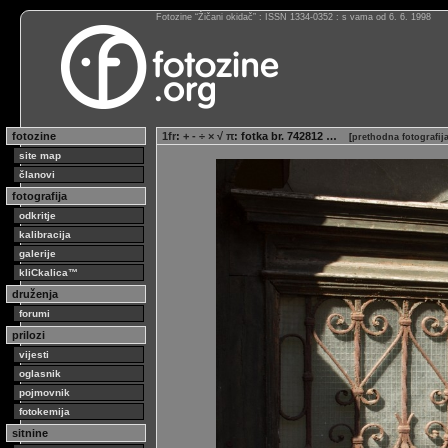
Fotozine “Žičani okidač” : ISSN 1334-0352 : s vama od 6. 6. 1998
fotozine
1fr
:
+ - ÷ × √ π
: fotka br. 742812 …
[
prethodna fotografij
site map
članovi
fotografija
odkritje
kalibracija
galerije
kliCkalica™
druženja
forumi
prilozi
vijesti
oglasnik
pojmovnik
fotokemija
sitnine