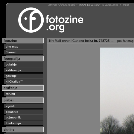
Fotozine “Žičani okidač” : ISSN 1334-0352 : s vama od 6. 6. 1998
fotozine
1fr
:
Mali crveni Canon
: fotka br. 748725 …
[
iduća fotog
site map
članovi
fotografija
odkritje
kalibracija
galerije
kliCkalica™
druženja
forumi
prilozi
vijesti
oglasnik
pojmovnik
fotokemija
sitnine