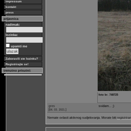
impressum
kontakt
press
prijavnica
nadimak:
lozinka:
upamti me
Zaboravili ste lozinku?
Registrirajte se!
trenutno prisutni:
foto br. 748725
gres
sviđam... ;)
[
]
04. 03. 2021.
Nemate ovlasti aktivnog sudjelovanja. Morate biti
registriran