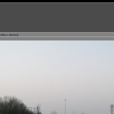
rafija u albumu
]