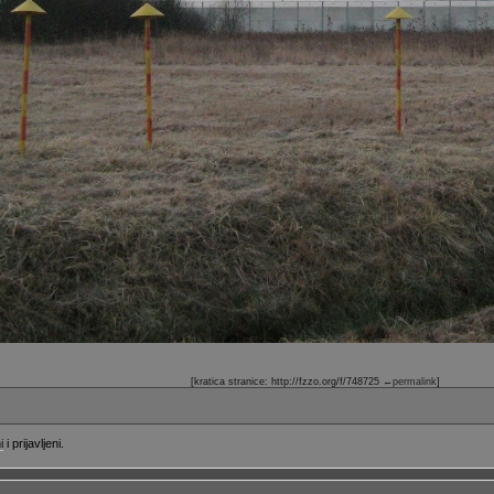
[kratica stranice: http://fzzo.org/f/748725
←permalink
]
i
i prijavljeni.