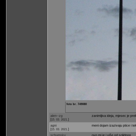
foto br. 749080
alen--zg
zanimljiva ideja, mjesec je pr
[
]
15. 03. 2021.
agni
meni dojam izazivaju ptice i t
[
]
15. 03. 2021.
schumsky
ovo mi je i više od solidnog