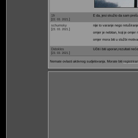
1fr
E da, jesi skužio da sam preš
[
]
22. 03. 2021.
schumsky
nije to varanje nego retuširanj
[
]
23. 03. 2021.
omjer je nebitan, koji je omjer
omjer mora biti u službi motiva
Didokles
Učiti i biti uporan,rezultati neće
[
]
23. 03. 2021.
Nemate ovlasti aktivnog sudjelovanja. Morate biti
registriran