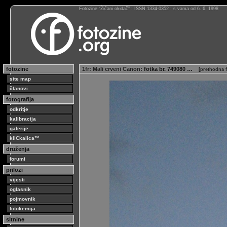
Fotozine “Žičani okidač” : ISSN 1334-0352 : s vama od 6. 6. 1998
fotozine
1fr
:
Mali crveni Canon
: fotka br. 749080 …
[
prethodna f
site map
članovi
fotografija
odkritje
kalibracija
galerije
kliCkalica™
druženja
forumi
prilozi
vijesti
oglasnik
pojmovnik
fotokemija
sitnine