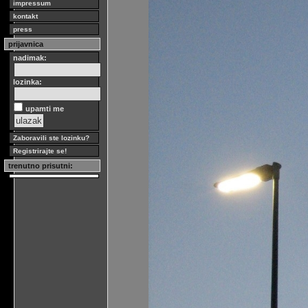
impressum
kontakt
press
prijavnica
nadimak:
lozinka:
upamti me
Zaboravili ste lozinku?
Registrirajte se!
trenutno prisutni: