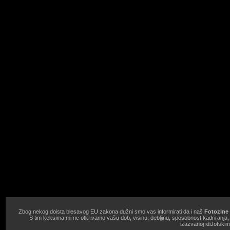
Zbog nekog doista blesavog EU zakona dužni smo vas informirati da i naš
Fotozine 
S tim keksima mi ne otkrivamo vašu dob, visinu, debljinu, sposobnost kadriranja
izazvanoj idiJotski