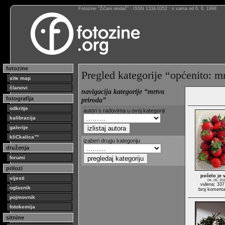
Fotozine “Žičani okidač” : ISSN 1334-0352 : s vama od 6. 6. 1998
fotozine
Pregled kategorije “općenito: m
site map
članovi
navigacija kategorije “mrtva
fotografija
priroda”
odkritje
autori s radovima u ovoj kategoriji
kalibracija
galerije
kliCkalica™
izaberi drugu kategoriju
druženja
forumi
prilozi
počelo je 
vijesti
04. 05. 20
viđena: 337
oglasnik
broj komenta
pojmovnik
fotokemija
sitnine