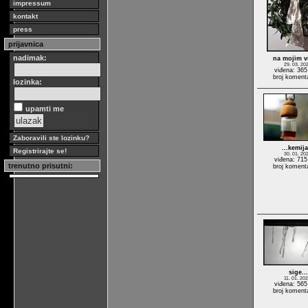
impressum
kontakt
press
prijavnica
nadimak:
na mojim v
29. 03. 20
viđena: 365
broj koment
lozinka:
upamti me
Zaboravili ste lozinku?
...kemija
Registrirajte se!
30. 01. 20
viđena: 715
trenutno prisutni:
broj koment
sige...
11. 01. 202
viđena: 565
broj koment