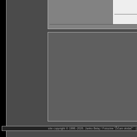
site copyright © 1998.-2026. Janko Belaj / Fotozine "Žičani okidač" 