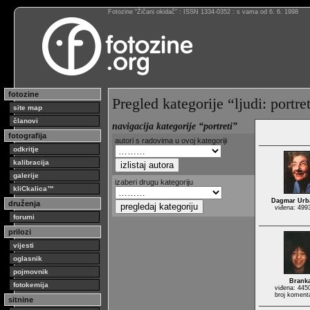
Fotozine “Žičani okidač” : ISSN 1334-0352 : s vama od 6. 6. 1998
fotozine
Pregled kategorije “ljudi: portre
site map
članovi
navigacija kategorije “portreti”
fotografija
autori s radovima u ovoj kategoriji
odkritje
kalibracija
galerije
izaberi drugu kategoriju
kliCkalica™
Dagmar Urb
druženja
viđena: 499
forumi
prilozi
vijesti
oglasnik
pojmovnik
Brank
fotokemija
viđena: 445
broj koment
sitnine