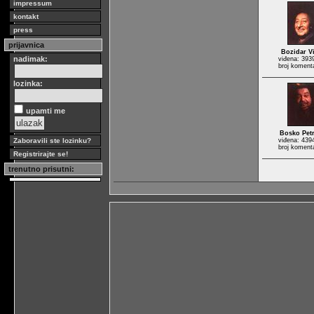
impressum
kontakt
press
prijavnica
Bozidar Vi
nadimak:
viđena: 393
broj koment
lozinka:
upamti me
Bosko Pet
Zaboravili ste lozinku?
viđena: 439
broj koment
Registrirajte se!
trenutno prisutni: