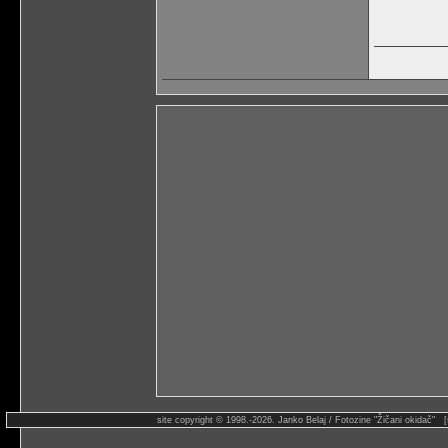
site copyright © 1998.-2026. Janko Belaj / Fotozine "Žičani okidač" 