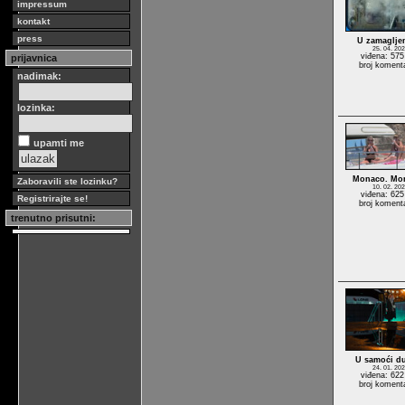
impressum
kontakt
press
U zamaglje
25. 04. 202
viđena: 575
prijavnica
broj koment
nadimak:
lozinka:
upamti me
Monaco. Mo
Zaboravili ste lozinku?
10. 02. 202
viđena: 625
Registrirajte se!
broj koment
trenutno prisutni:
U samoći d
24. 01. 202
viđena: 622
broj koment