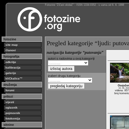
Fotozine “Žičani okidač” : ISSN 1334-0352 : s vama od 6. 6. 1998
fotozine
Pregled kategorije “ljudi: putov
site map
članovi
navigacija kategorije “putovanja”
fotografija
autori s radovima u ovoj kategoriji
odkritje
kalibracija
galerije
izaberi drugu kategoriju
kliCkalica™
druženja
Osvježen
02. 06. 202
forumi
viđena: 957
broj koment
prilozi
vijesti
oglasnik
pojmovnik
fotokemija
sitnine