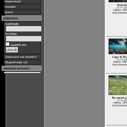
impressum
Dolomi
kontakt
02. 07. 20
viđena: 259
press
broj koment
prijavnica
nadimak:
lozinka:
upamti me
Zaboravili ste lozinku?
Lago di Br
25. 06. 20
viđena: 346
Registrirajte se!
broj koment
trenutno prisutni:
Na starim 
19. 06. 20
viđena: 295
broj koment