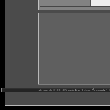
site copyright © 1998.-2026. Janko Belaj / Fotozine "Žičani okidač" 