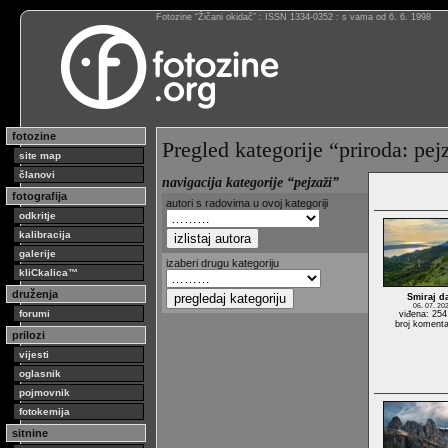
Fotozine “Žičani okidač” : ISSN 1334-0352 : s vama od 6. 6. 1998
fotozine
Pregled kategorije “priroda: pej
site map
članovi
navigacija kategorije “pejzaži”
fotografija
autori s radovima u ovoj kategoriji
odkritje
kalibracija
galerije
izaberi drugu kategoriju
kliCkalica™
druženja
Smiraj d
06. 07. 20
forumi
viđena: 254
broj komenta
prilozi
vijesti
oglasnik
pojmovnik
fotokemija
sitnine