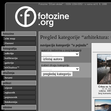
Fotozine “Žičani okidač” : ISSN 1334-0352 : s vama od 6. 6. 1998
fotozine
Pregled kategorije “arhitektura:
site map
članovi
navigacija kategorije “u pejzažu”
fotografija
autori s radovima u ovoj kategoriji
odkritje
kalibracija
galerije
izaberi drugu kategoriju
kliCkalica™
druženja
forumi
prilozi
Crkva sv. 
vijesti
02. 04. 202
viđena: 448
oglasnik
broj koment
pojmovnik
fotokemija
sitnine