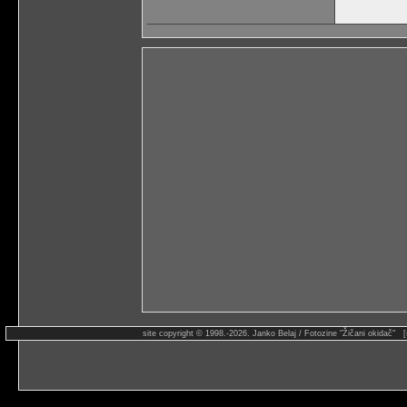
site copyright © 1998.-2026. Janko Belaj / Fotozine "Žičani okidač" 