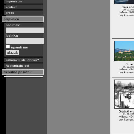
impressum
kontakt
mala no
20. 02. 202
viđena: 398
press
broj koment
prijavnica
nadimak:
lozinka:
upamti me
Zaboravili ste lozinku?
Buzet
Registrirajte se!
05. 02. 202
viđena: 494
trenutno prisutni:
broj koment
Gradski vr
21. 01. 202
viđena: 464
broj koment