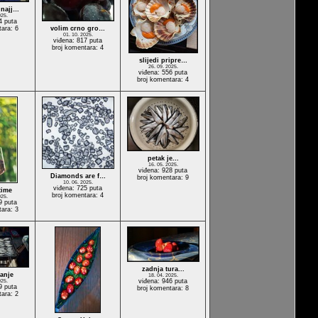
 najj…
025.
4 puta
tara: 6
volim crno gro…
01. 10. 2025.
viđena: 817 puta
broj komentara: 4
slijedi pripre…
26. 09. 2025.
viđena: 556 puta
broj komentara: 4
petak je...
16. 05. 2025.
viđena: 928 puta
Diamonds are f…
broj komentara: 9
10. 06. 2025.
viđena: 725 puta
time
broj komentara: 4
025.
9 puta
tara: 3
zadnja tura...
anje
18. 04. 2025.
viđena: 946 puta
025.
9 puta
broj komentara: 8
tara: 2