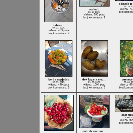
domaće je
14. 10. 2
viđena: 77
na ledu
broj komen
23. 11. 2025.
viđena: 996 puta
broj komentara: 3
ostatci...
07. 01. 2026.
viđena: 453 puta
broj komentara: 4
berba uspješna
dok lagana muz…
summer
02. 09. 2025.
29. 06. 2025.
20. 06. 2
viđena: 479 puta
viđena: 1004 puta
viđena: 97
broj komentara: 3
broj komentara: 5
broj komen
gradelav
06. 05. 2
viđena: 59
broj komen
nabrali smo ma…