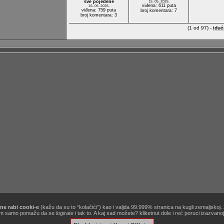
sve pojedene
15. 05. 2025.
viđena: 611 puta
16. 05. 2025.
viđena: 759 puta
broj komentara: 7
broj komentara: 3
(1 od 97) -
iduć
ne rabi cooki-e
(kažu da su to “kolačići”) kao i valjda 99.999% stranica na kugli zemaljskoj
[site powered by
Zine V3 alpha 9.1
] .:
korisnički ugovor / terms of use
:. …&
obavezno štivo
!
ć nam samo pomažu da se
logirate
i tak to. A kaj sad možete? kliketnut dole i reć poruci izazvan