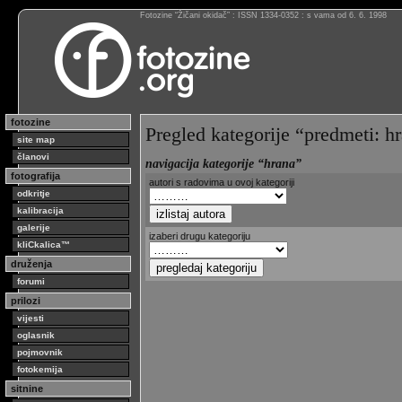
Fotozine “Žičani okidač” : ISSN 1334-0352 : s vama od 6. 6. 1998
fotozine
Pregled kategorije “predmeti: h
site map
članovi
navigacija kategorije “hrana”
fotografija
autori s radovima u ovoj kategoriji
odkritje
kalibracija
galerije
izaberi drugu kategoriju
kliCkalica™
druženja
forumi
prilozi
vijesti
oglasnik
pojmovnik
fotokemija
sitnine