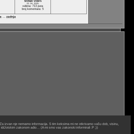
Sretan Uskrs
22. 04. 2025.
viđena: 713 puta
broj komentara: 5
a
…
zadnja
. Za izvan nje nemamo informacija. S tim keksima mi ne otkrivamo vašu dob, visinu,
oj idiJotskim zakonom adio… (A mi smo vas zakonski informirali :P ;))