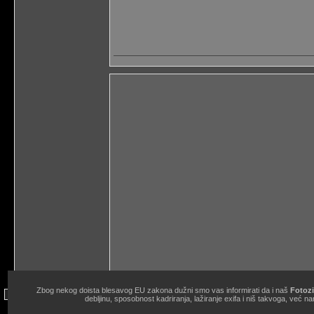
Zbog nekog doista blesavog EU zakona dužni smo vas informirati da i naš
Fotozi
site copyright © 1998.-2026. Janko Belaj / Fotozine "Žičani okidač" 
debljinu, sposobnost kadriranja, lažiranje exifa i niš takvoga, ve