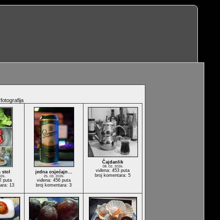
fotografija
Čajdanlik
08. 02. 2026.
viđena: 453 puta
 stol
jedna osjećajn…
broj komentara: 5
026.
25. 03. 2026.
2 puta
viđena: 456 puta
ara: 13
broj komentara: 3