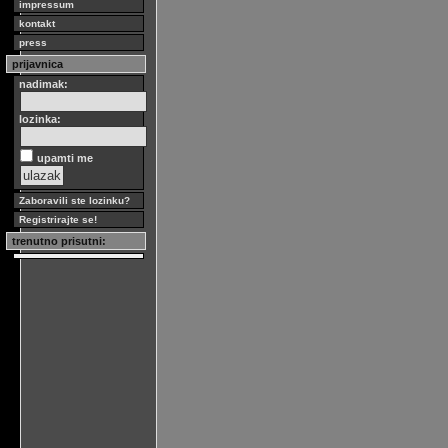
impressum
kontakt
press
prijavnica
nadimak:
lozinka:
upamti me
Zaboravili ste lozinku?
Registrirajte se!
trenutno prisutni: