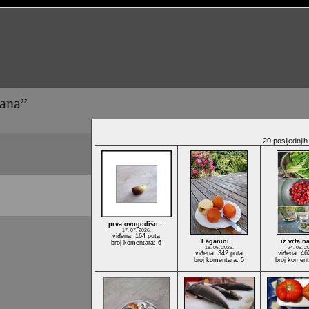
rana”
20 posljednjih 
prva ovogodišn…
17. 07. 2026.
viđena: 164 puta
Laganini....
iz vrta na
broj komentara: 6
18. 06. 2026.
24. 05. 2
viđena: 342 puta
viđena: 46
broj komentara: 5
broj koment