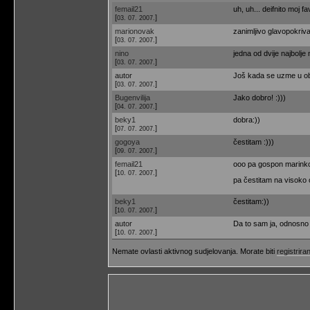
femail21
uh, uh... deifnito moj fav
[
]
03. 07. 2007.
marionovak
zanimljivo glavopokrival
[
]
03. 07. 2007.
nino
jedna od dvije najbolje 
[
]
03. 07. 2007.
autor
Još kada se uzme u obzi
[
]
03. 07. 2007.
Bugenvilija
Jako dobro! :)))
[
]
04. 07. 2007.
beky1
dobra:))
[
]
07. 07. 2007.
gogoya
čestitam :)))
[
]
09. 07. 2007.
femail21
ooo pa gospon marinko 
[
]
10. 07. 2007.
pa čestitam na visoko
beky1
čestitam:))
[
]
10. 07. 2007.
autor
Da to sam ja, odnosno 
[
]
10. 07. 2007.
Nemate ovlasti aktivnog sudjelovanja. Morate biti
registriran