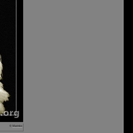
©
Marinko