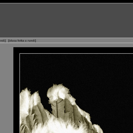
undi
]
[
iduca fotka u rundi
]