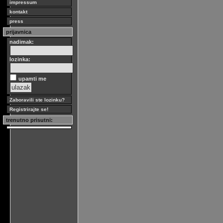
impressum
kontakt
press
prijavnica
nadimak:
lozinka:
upamti me
Zaboravili ste lozinku?
Registrirajte se!
trenutno prisutni: