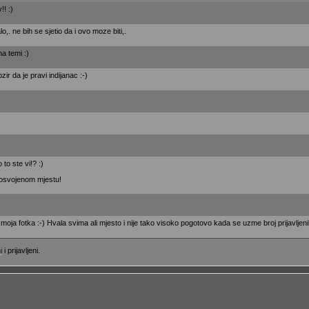
!! :)
o,. ne bih se sjetio da i ovo moze biti,.
na temi :)
r da je pravi indijanac :-)
to ste vi!? :)
 osvojenom mjestu!
moja fotka :-) Hvala svima ali mjesto i nije tako visoko pogotovo kada se uzme broj prijavlje
i
i prijavljeni.