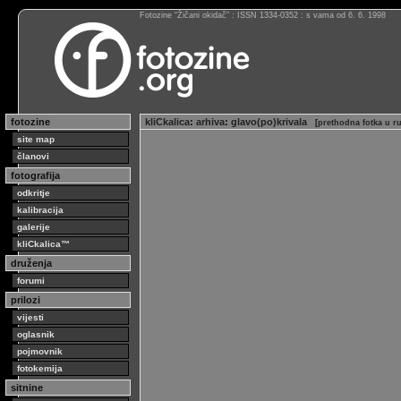
Fotozine “Žičani okidač” : ISSN 1334-0352 : s vama od 6. 6. 1998
fotozine
kliCkalica
:
arhiva
:
glavo(po)krivala
[
prethodna fotka u r
site map
članovi
fotografija
odkritje
kalibracija
galerije
kliCkalica™
druženja
forumi
prilozi
vijesti
oglasnik
pojmovnik
fotokemija
sitnine