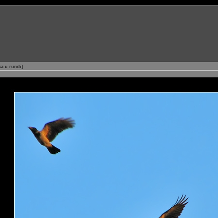
ka u rundi
]