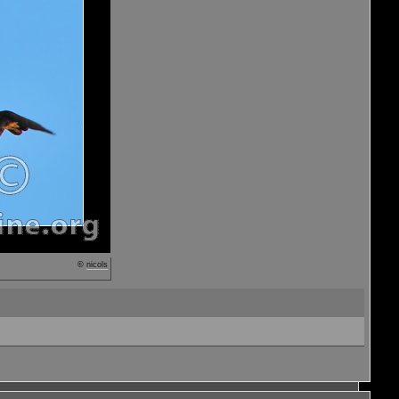
©
nicols