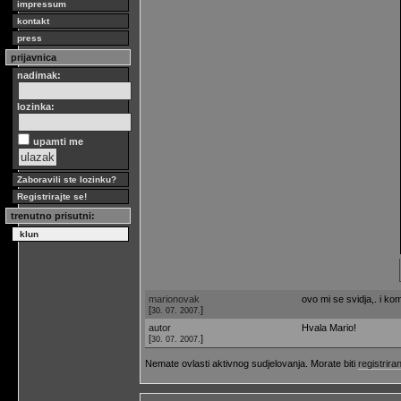
impressum
kontakt
press
prijavnica
nadimak:
lozinka:
upamti me
Zaboravili ste lozinku?
Registrirajte se!
trenutno prisutni:
klun
marionovak
ovo mi se svidja,. i kom
[
]
30. 07. 2007.
autor
Hvala Mario!
[
]
30. 07. 2007.
Nemate ovlasti aktivnog sudjelovanja. Morate biti
registriran