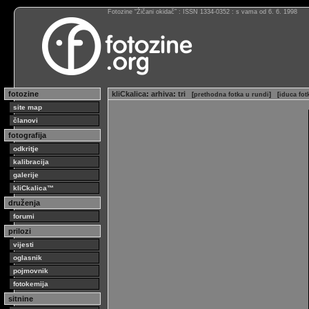
Fotozine “Žičani okidač” : ISSN 1334-0352 : s vama od 6. 6. 1998
fotozine
kliCkalica
:
arhiva
:
tri
[
prethodna fotka u rundi
]
[
iduca fot
site map
članovi
fotografija
odkritje
kalibracija
galerije
kliCkalica™
druženja
forumi
prilozi
vijesti
oglasnik
pojmovnik
fotokemija
sitnine