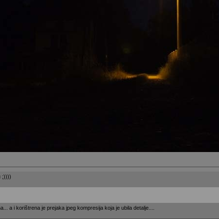
;))))
.. a i korištrena je prejaka jpeg kompresija koja je ubila detalje....