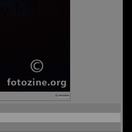
©
remorker