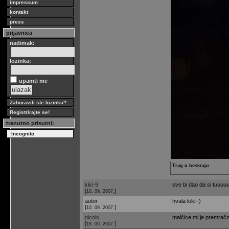
impressum
kontakt
press
prijavnica
nadimak:
lozinka:
upamti me
Zaboravili ste lozinku?
Registrirajte se!
trenutno prisutni:
Incognito
Trag u beskraju
kiki-9
sve bi dao da si tuuuuu 
[
]
10. 09. 2007.
autor
hvala kiki:-)
[
]
10. 09. 2007.
nicols
malčice mi je premračna.
[
]
18. 09. 2007.