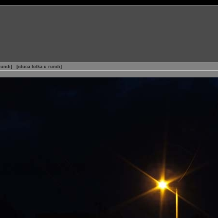
rundi
]
[
iduca fotka u rundi
]