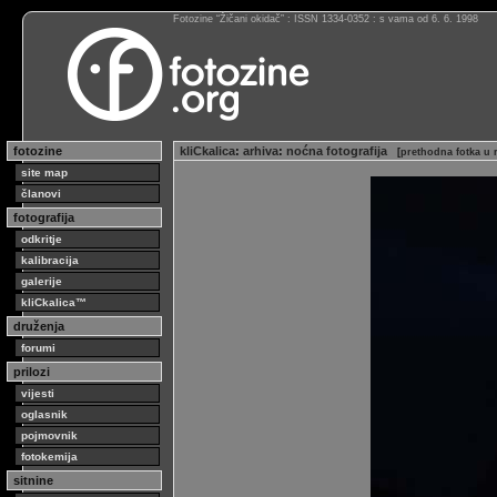
Fotozine “Žičani okidač” : ISSN 1334-0352 : s vama od 6. 6. 1998
fotozine
kliCkalica
:
arhiva
:
noćna fotografija
[
prethodna fotka u 
site map
članovi
fotografija
odkritje
kalibracija
galerije
kliCkalica™
druženja
forumi
prilozi
vijesti
oglasnik
pojmovnik
fotokemija
sitnine