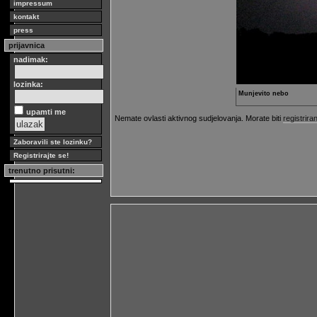
impressum
kontakt
press
prijavnica
nadimak:
lozinka:
Munjevito nebo
upamti me
Nemate ovlasti aktivnog sudjelovanja. Morate biti
registriran
Zaboravili ste lozinku?
Registrirajte se!
trenutno prisutni: