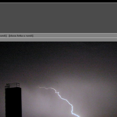
rundi
]
[
iduca fotka u rundi
]