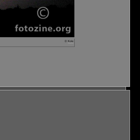
©
Kole