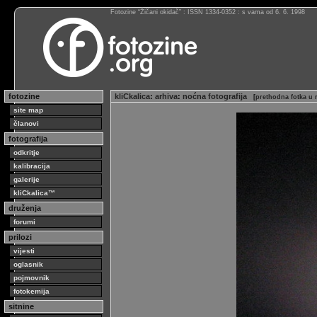
Fotozine “Žičani okidač” : ISSN 1334-0352 : s vama od 6. 6. 1998
fotozine
kliCkalica
:
arhiva
:
noćna fotografija
[
prethodna fotka u 
site map
članovi
fotografija
odkritje
kalibracija
galerije
kliCkalica™
druženja
forumi
prilozi
vijesti
oglasnik
pojmovnik
fotokemija
sitnine