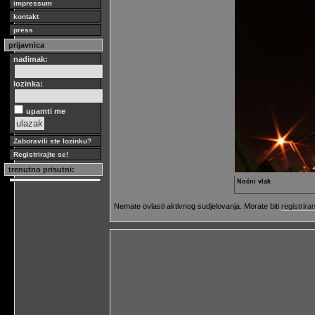
impressum
kontakt
press
prijavnica
nadimak:
lozinka:
upamti me
Zaboravili ste lozinku?
Registrirajte se!
trenutno prisutni:
Noćni vlak
Nemate ovlasti aktivnog sudjelovanja. Morate biti
registriran