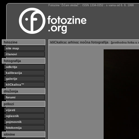
Fotozine “Žičani okidač” : ISSN 1334-0352 : s vama od 6. 6. 1998
fotozine
kliCkalica
:
arhiva
:
noćna fotografija
[
prethodna fotka u 
site map
članovi
fotografija
odkritje
kalibracija
galerije
kliCkalica™
druženja
forumi
prilozi
vijesti
oglasnik
pojmovnik
fotokemija
sitnine