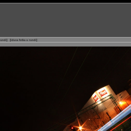
rundi
]
[
iduca fotka u rundi
]