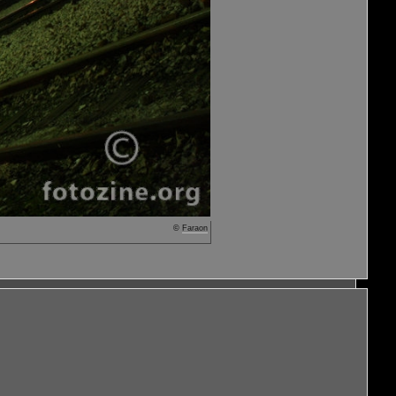
©
Faraon